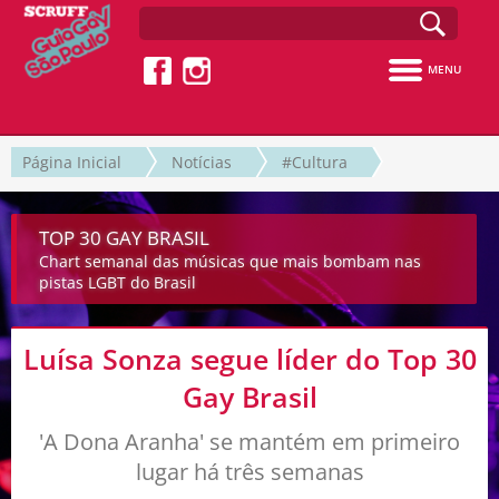
MENU
Página Inicial
Notícias
#Cultura
TOP 30 GAY BRASIL
Chart semanal das músicas que mais bombam nas
pistas LGBT do Brasil
Luísa Sonza segue líder do Top 30
Gay Brasil
'A Dona Aranha' se mantém em primeiro
lugar há três semanas