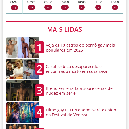
07/08
08/08
09/08
10/08
11/08
12/08
06/08
25
34
18
2
3
6
14
MAIS LIDAS
1
Veja os 10 astros do pornô gay mais
populares em 2025
2
Casal lésbico desaparecido é
encontrado morto em cova rasa
3
Breno Ferreira fala sobre cenas de
nudez em série
4
Filme gay PCD, 'London' será exibido
no Festival de Veneza