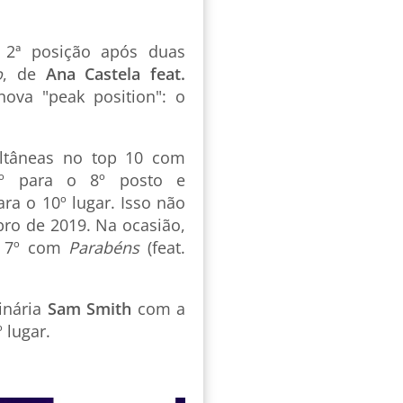
 2ª posição após duas
o
, de
Ana Castela feat.
ova "peak position": o
ltâneas no top 10 com
º para o 8º posto e
ra o 10º lugar. Isso não
ro de 2019. Na ocasião,
 7º com
Parabéns
(feat.
inária
Sam Smith
com a
 lugar.