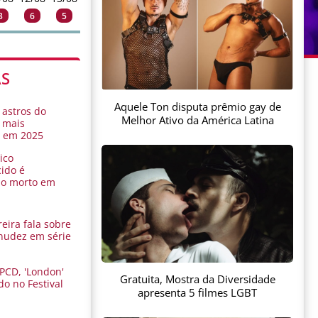
3
6
5
AS
Aquele Ton disputa prêmio gay de
 astros do
Melhor Ativo da América Latina
 mais
s em 2025
ico
ido é
do morto em
eira fala sobre
nudez em série
 PCD, 'London'
Gratuita, Mostra da Diversidade
do no Festival
apresenta 5 filmes LGBT
a