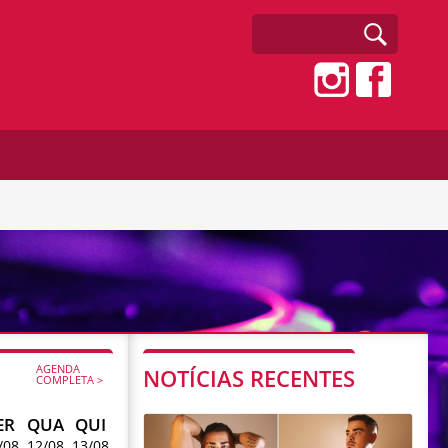
AGENDA
NOTÍCIAS RECENTES
COMPLETA >
ER
QUA
QUI
/08
12/08
13/08