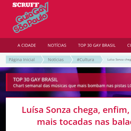
A CIDADE
NOTÍCIAS
TOP 30 GAY BRASIL
C
Página Inicial
Notícias
#Cultura
Luísa Sonza cheg
TOP 30 GAY BRASIL
Chart semanal das músicas que mais bombam nas pistas LG
Luísa Sonza chega, enfim,
mais tocadas nas bala