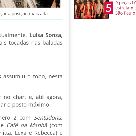
9 peças L
5
estreiam 
São Paulo
çar a posição mais alta
tualmente,
Luísa Sonza
,
is tocadas nas baladas
s
assumiu o topo, nesta
r no chart e, até agora,
çar o posto máximo.
úmero 2 com
Sentadona
,
) e
Café da Manhã
(com
itta, Lexa e Rebecca) e