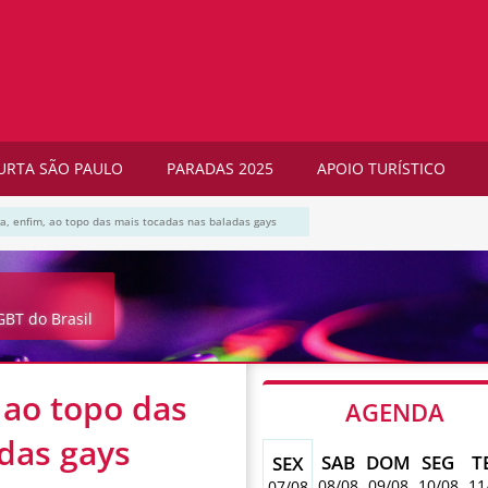
URTA SÃO PAULO
PARADAS 2025
APOIO TURÍSTICO
a, enfim, ao topo das mais tocadas nas baladas gays
BT do Brasil
 ao topo das
AGENDA
das gays
SAB
DOM
SEG
T
SEX
08/08
09/08
10/08
11
07/08