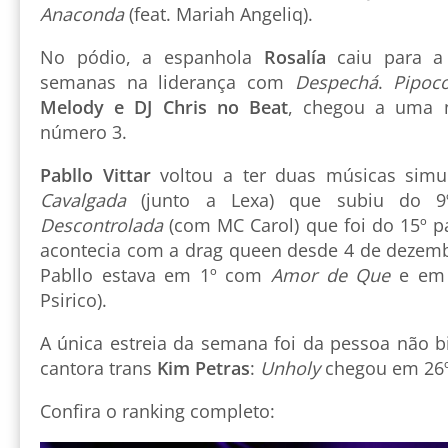
Anaconda
(feat. Mariah Angeliq).
No pódio, a espanhola
Rosalía
caiu para a
semanas na liderança com
Despechá
.
Pipoc
Melody e DJ Chris no Beat
, chegou a uma n
número 3.
Pabllo Vittar
voltou a ter duas músicas simu
Cavalgada
(junto a Lexa) que subiu do 9
Descontrolada
(com MC Carol) que foi do 15º pa
acontecia com a drag queen desde 4 de dezemb
Pabllo estava em 1º com
Amor de Que
e em
Psirico).
A única estreia da semana foi da pessoa não b
cantora trans
Kim Petras
:
Unholy
chegou em 26º
Confira o ranking completo: