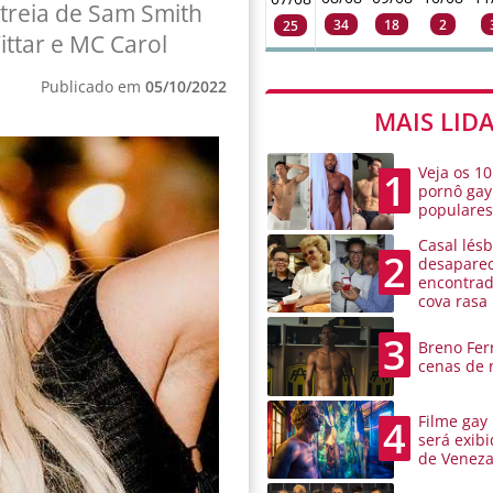
streia de Sam Smith
34
18
2
25
ittar e MC Carol
Publicado em
05/10/2022
MAIS LID
Veja os 10
1
pornô gay
populare
Casal lésb
2
desaparec
encontra
cova rasa
3
Breno Ferr
cenas de 
Filme gay
4
será exibi
de Venez