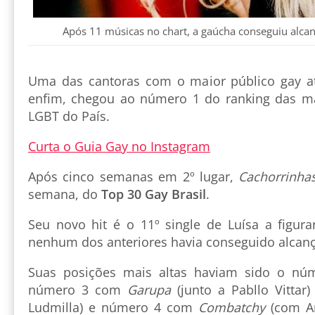
Após 11 músicas no chart, a gaúcha conseguiu alcan
Uma das cantoras com o maior público gay a
enfim, chegou ao número 1 do ranking das ma
LGBT do País.
Curta o Guia Gay no Instagram
Após cinco semanas em 2º lugar,
Cachorrinha
semana, do
Top 30 Gay Brasil
.
Seu novo hit é o 11º single de Luísa a figura
nenhum dos anteriores havia conseguido alcan
Suas posições mais altas haviam sido o n
número 3 com
Garupa
(junto a Pabllo Vittar
Ludmilla) e número 4 com
Combatchy
(com An