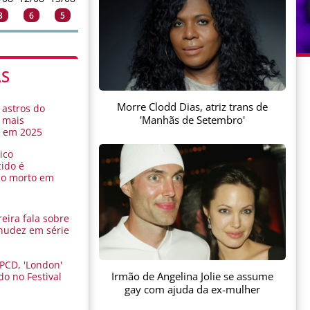
3
6
5
AS
Morre Clodd Dias, atriz trans de
 astros do
'Manhãs de Setembro'
 mais
s em 2025
ico
ido é
do morto em
eira fala sobre
nudez em série
 PCD, 'London'
Irmão de Angelina Jolie se assume
do no Festival
a
gay com ajuda da ex-mulher