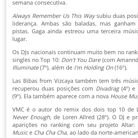
semana consecutiva.
Always Remember Us This Way
subiu duas posi
liderança. Ambas são baladas, mas ganham 
pistas. Gaga ainda estreou uma terceira músi
lugar.
Os DJs nacionais continuam muito bem no ranki
singles no Top 10:
Don't You Dare
(com Amannda 
Illuminate
(7º), além de
I'm Holding On
(16º).
Las Bibas from Vizcaya também tem três música
recuperou duas posições com
Divadrag
(4º) e
(9º). Ela também aparece com a nova
House Mus
VMC é o autor do remix dos dois top 10 de
Never Enough
, de Loren Allred (28º). O DJ e 
aparições no ranking com seu projeto Altar
Music
e
Cha Cha Cha
, ao lado da norte-american