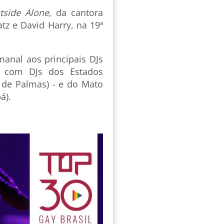
tside Alone
, da cantora
tz e David Harry, na 19ª
manal aos principais DJs
z, com DJs dos Estados
, de Palmas) - e do Mato
á).