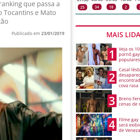
 ranking que passa a
34
18
2
25
 Tocantins e Mato
ção
MAIS LID
Publicado em
23/01/2019
Veja os 10
1
pornô gay
populare
Casal lésb
2
desaparec
encontra
cova rasa
3
Breno Ferr
cenas de 
Filme gay
4
será exibi
de Venez