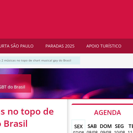
URTA SÃO PAULO
PARADAS 2025
APOIO TURÍSTICO
 2 músicas no topo de chart musical gay do Brasil
BT do Brasil
s no topo de
AGENDA
 Brasil
SAB
DOM
SEG
T
SEX
08/08
09/08
10/08
11
07/08