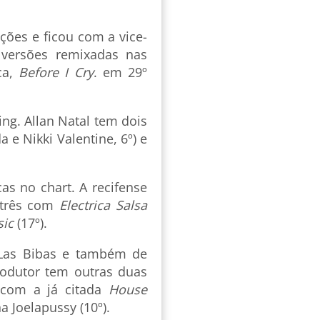
ções e ficou com a vice-
versões remixadas nas
ca,
Before I Cry
. em 29º
ng. Allan Natal tem dois
e Nikki Valentine, 6º) e
s no chart. A recifense
 três com
Electrica Salsa
ic
(17º).
 Las Bibas e também de
produtor tem outras duas
: com a já citada
House
a Joelapussy (10º).