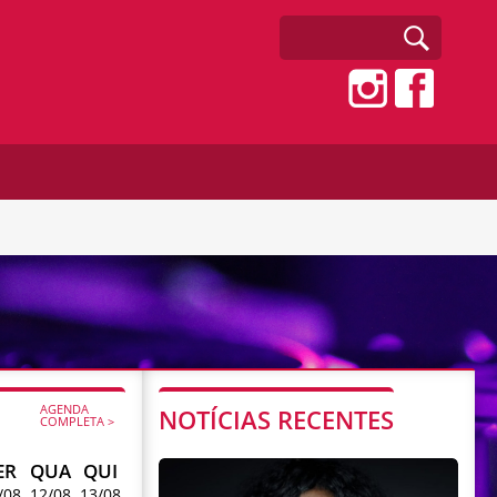
AGENDA
NOTÍCIAS RECENTES
COMPLETA >
ER
QUA
QUI
/08
12/08
13/08