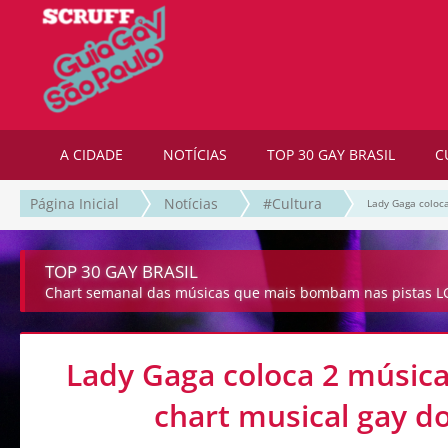
A CIDADE
NOTÍCIAS
TOP 30 GAY BRASIL
C
Página Inicial
Notícias
#Cultura
Lady Gaga coloca
TOP 30 GAY BRASIL
Chart semanal das músicas que mais bombam nas pistas LG
Lady Gaga coloca 2 música
chart musical gay do