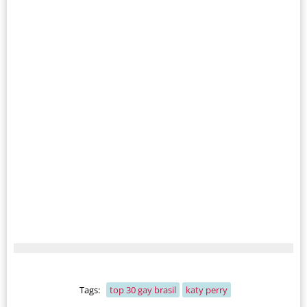
Tags:
top 30 gay brasil
katy perry