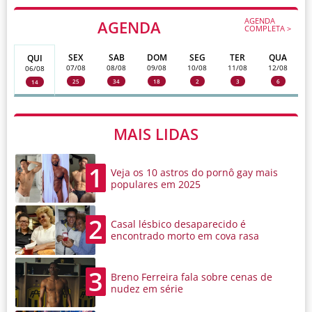
AGENDA
AGENDA
COMPLETA >
SEX
SAB
DOM
SEG
TER
QUA
QUI
07/08
08/08
09/08
10/08
11/08
12/08
06/08
25
34
18
2
3
6
14
MAIS LIDAS
1
Veja os 10 astros do pornô gay mais
populares em 2025
2
Casal lésbico desaparecido é
encontrado morto em cova rasa
3
Breno Ferreira fala sobre cenas de
nudez em série