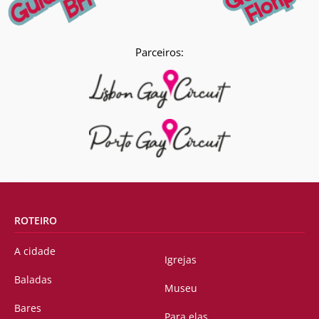
Parceiros:
ROTEIRO
A cidade
Igrejas
Baladas
Museu
Bares
Para elas