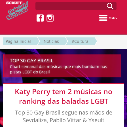
MENU
Página Inicial
Notícias
#Cultura
TOP 30 GAY BRASIL
Chart semanal das músicas que mais bombam nas
pistas LGBT do Brasil
Katy Perry tem 2 músicas no
ranking das baladas LGBT
Top 30 Gay Brasil segue nas mãos de
Sevdaliza, Pabllo Vittar & Yseult