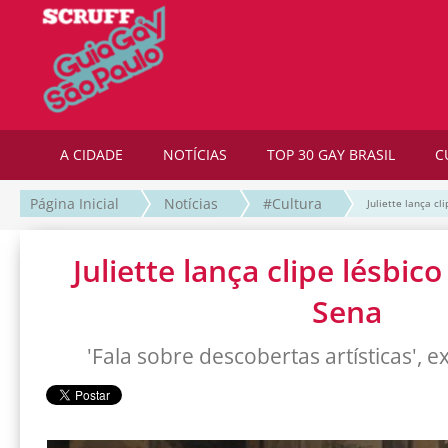
A CIDADE
NOTÍCIAS
TOP 30 GAY BRASIL
C
Página Inicial
Notícias
#Cultura
Juliette lança c
Juliette lança clipe lésbi
Sena
'Fala sobre descobertas artísticas', e