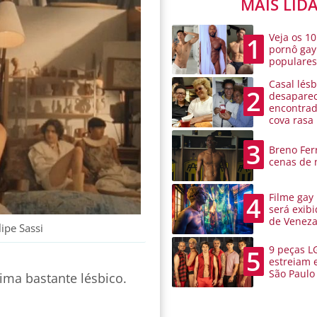
MAIS LID
Veja os 10
1
pornô gay
populare
Casal lésb
2
desaparec
encontra
cova rasa
3
Breno Ferr
cenas de 
Filme gay
4
será exibi
de Venez
ipe Sassi
9 peças L
5
estreiam 
São Paulo
lima bastante lésbico.