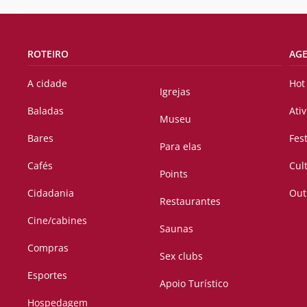
ROTEIRO
AG
A cidade
Hot
Igrejas
Baladas
Ati
Museu
Bares
Fes
Para elas
Cafés
Cul
Points
Cidadania
Out
Restaurantes
Cine/cabines
Saunas
Compras
Sex clubs
Esportes
Apoio Turístico
Hospedagem