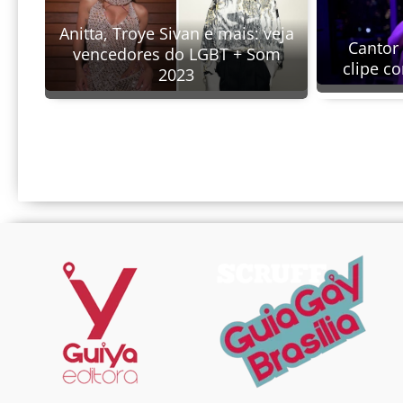
Anitta, Troye Sivan e mais: veja
Cantor
vencedores do LGBT + Som
clipe co
2023