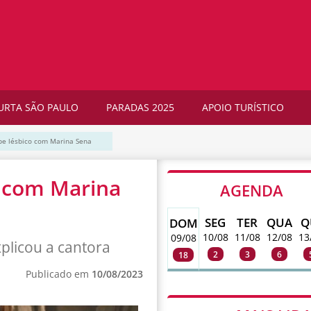
URTA SÃO PAULO
PARADAS 2025
APOIO TURÍSTICO
lipe lésbico com Marina Sena
co com Marina
AGENDA
SEG
TER
QUA
Q
DOM
10/08
11/08
12/08
13
09/08
xplicou a cantora
2
3
6
18
Publicado em
10/08/2023