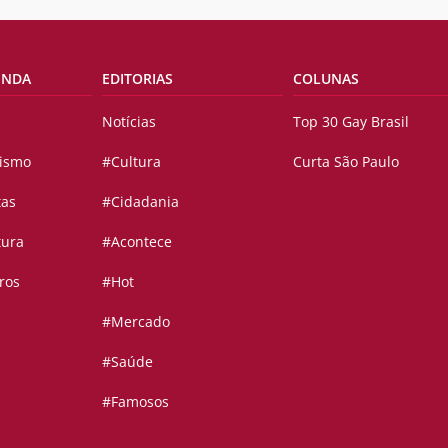
ENDA
EDITORIAS
COLUNAS
Notícias
Top 30 Gay Brasil
vismo
#Cultura
Curta São Paulo
tas
#Cidadania
tura
#Acontece
ros
#Hot
#Mercado
#Saúde
#Famosos