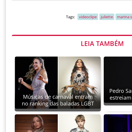
Tags:
videoclipe
juliette
marina 
LEIA TAMBÉM
Pedro Sa
Músicas de carnaval entram
estreiam
no ranking das baladas LGBT