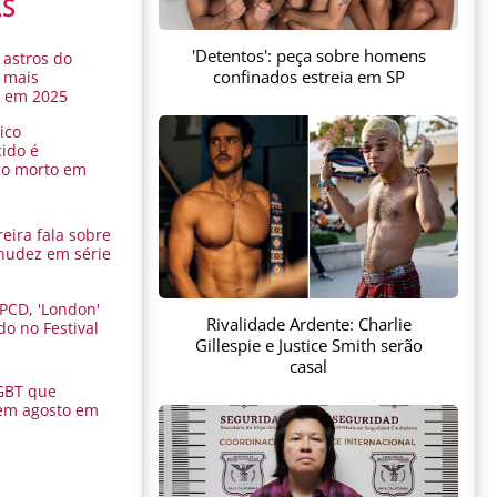
AS
'Detentos': peça sobre homens
 astros do
confinados estreia em SP
 mais
s em 2025
ico
ido é
do morto em
eira fala sobre
nudez em série
 PCD, 'London'
Rivalidade Ardente: Charlie
do no Festival
Gillespie e Justice Smith serão
a
casal
GBT que
em agosto em