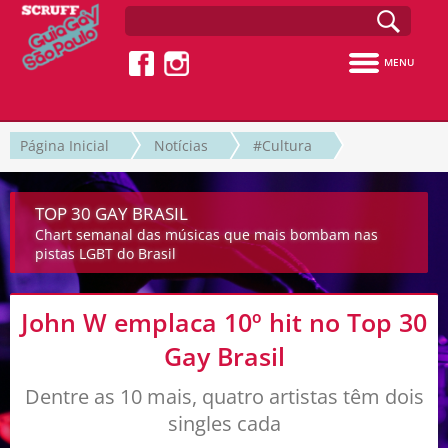
MENU
Página Inicial
Notícias
#Cultura
TOP 30 GAY BRASIL
Chart semanal das músicas que mais bombam nas
pistas LGBT do Brasil
John W emplaca 10º hit no Top 30
Gay Brasil
Dentre as 10 mais, quatro artistas têm dois
singles cada