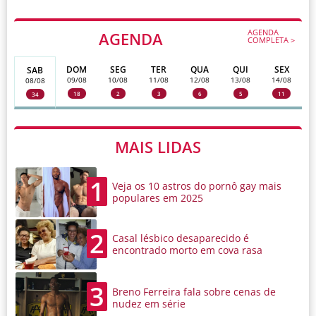
AGENDA
AGENDA
COMPLETA >
DOM
SEG
TER
QUA
QUI
SEX
SAB
09/08
10/08
11/08
12/08
13/08
14/08
08/08
18
2
3
6
5
11
34
MAIS LIDAS
1
Veja os 10 astros do pornô gay mais
populares em 2025
2
Casal lésbico desaparecido é
encontrado morto em cova rasa
3
Breno Ferreira fala sobre cenas de
nudez em série