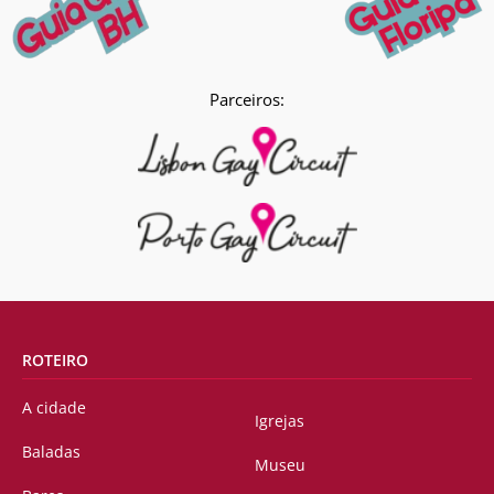
Parceiros:
ROTEIRO
A cidade
Igrejas
Baladas
Museu