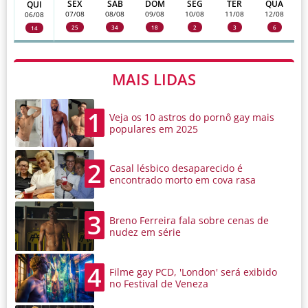
SEX
SAB
DOM
SEG
TER
QUA
QUI
07/08
08/08
09/08
10/08
11/08
12/08
06/08
25
34
18
2
3
6
14
MAIS LIDAS
1
Veja os 10 astros do pornô gay mais
populares em 2025
2
Casal lésbico desaparecido é
encontrado morto em cova rasa
3
Breno Ferreira fala sobre cenas de
nudez em série
4
Filme gay PCD, 'London' será exibido
no Festival de Veneza