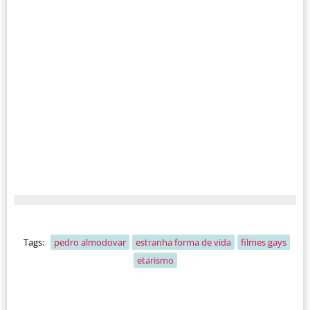
Tags:
pedro almodovar
estranha forma de vida
filmes gays
etarismo