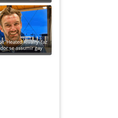
e 'Heated Rivalry' faz
ador se assumir gay