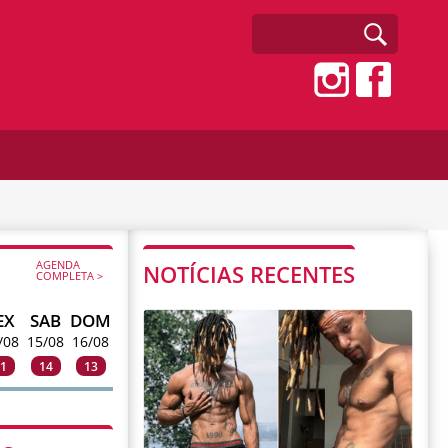
AGENDA
NOTÍCIAS RECENTES
COMPLETA >
EX
SAB
DOM
/08
15/08
16/08
1
14
13