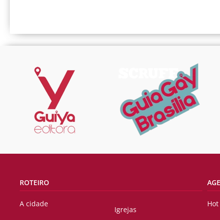
ROTEIRO
AG
A cidade
Hot
Igrejas