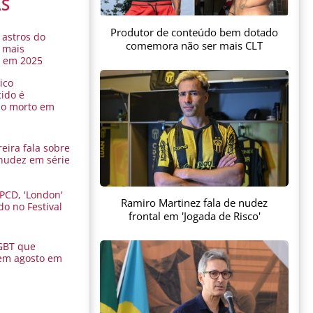
AS
Produtor de conteúdo bem dotado
 astros do
comemora não ser mais CLT
 mais
s em 2025
ico
ido é
do morto em
eira fala sobre
nudez em série
 PCD, 'London'
Ramiro Martinez fala de nudez
do no Festival
frontal em 'Jogada de Risco'
a
GBT que
em agosto em