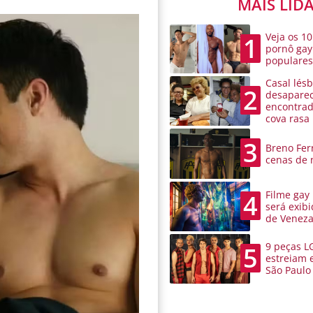
MAIS LID
Veja os 10
1
pornô gay
populare
Casal lésb
2
desaparec
encontra
cova rasa
3
Breno Ferr
cenas de 
Filme gay
4
será exibi
de Venez
9 peças L
5
estreiam 
São Paulo