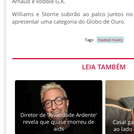
Arnaud e Robbie G.K.
Williams e Storrie subirão ao palco juntos 
apresentar uma categoria do Globo de Ouro.
Tags:
heated rivalry
LEIA TAMBÉM
Diretor de 'Rivalidade Ardente'
revela que quase morreu de
Casal ga
aids
ao lado