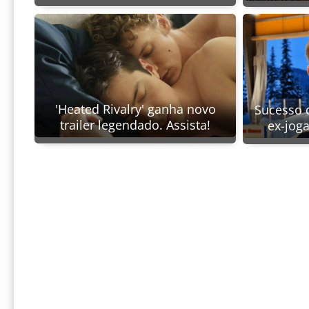
'Heated Rivalry' ganha novo
Sucesso d
trailer legendado. Assista!
ex-jog