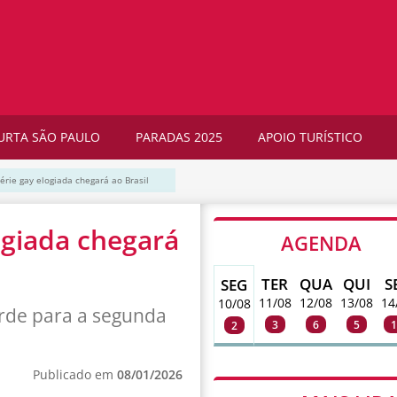
URTA SÃO PAULO
PARADAS 2025
APOIO TURÍSTICO
série gay elogiada chegará ao Brasil
ogiada chegará
AGENDA
TER
QUA
QUI
S
SEG
11/08
12/08
13/08
14
10/08
rde para a segunda
3
6
5
1
2
Publicado em
08/01/2026