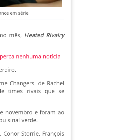
ance em série
timo mês,
Heated Rivalry
 perca nenhuma notícia
reiro.
ame Changers, de Rachel
de times rivais que se
de novembro e foram ao
u sinal verde.
 Conor Storrie, François