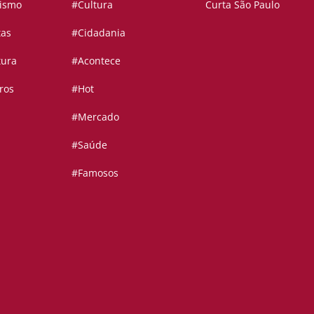
vismo
#Cultura
Curta São Paulo
tas
#Cidadania
tura
#Acontece
ros
#Hot
#Mercado
#Saúde
#Famosos