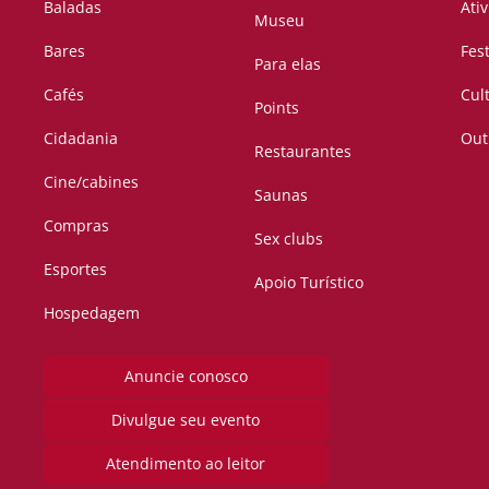
Baladas
Ati
Museu
Bares
Fes
Para elas
Cafés
Cul
Points
Cidadania
Out
Restaurantes
Cine/cabines
Saunas
Compras
Sex clubs
Esportes
Apoio Turístico
Hospedagem
Anuncie conosco
Divulgue seu evento
Atendimento ao leitor