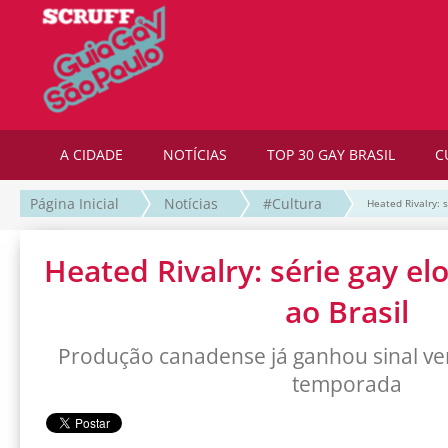
A CIDADE
NOTÍCIAS
TOP 30 GAY BRASIL
C
Página Inicial
Notícias
#Cultura
Heated Rivalry: 
Heated Rivalry: série gay el
ao Brasil
Produção canadense já ganhou sinal ve
temporada