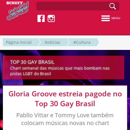
MENU
Página Inicial
Notícias
#Cultura
TOP 30 GAY BRASIL
Chart semanal das músicas que mais bombam nas
pistas LGBT do Brasil
Gloria Groove estreia pagode no
Top 30 Gay Brasil
Pabllo Vittar e Tommy Love também
colocam músicas novas no chart