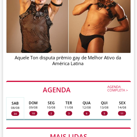
Aquele Ton disputa prêmio gay de Melhor Ativo da
América Latina
AGENDA
AGENDA
COMPLETA >
DOM
SEG
TER
QUA
QUI
SEX
SAB
09/08
10/08
11/08
12/08
13/08
14/08
08/08
18
2
3
6
5
11
34
MAIS LIDAS