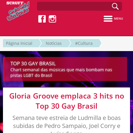
MENU
Página Inicial
Notícias
#Cultura
TOP 30 GAY BRASIL
Chart semanal das músicas que mais bombam nas
pistas LGBT do Brasil
Gloria Groove emplaca 3 hits no
Top 30 Gay Brasil
Semana teve estreia de Ludmilla e boas
subidas de Pedro Sampaio, Joel Corry e