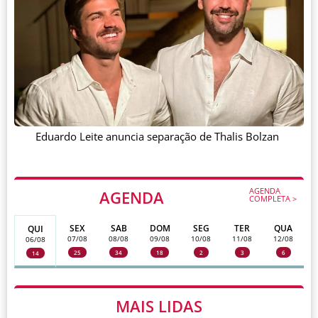
Eduardo Leite anuncia separação de Thalis Bolzan
AGENDA
AGENDA
COMPLETA >
SEX
SAB
DOM
SEG
TER
QUA
QUI
07/08
08/08
09/08
10/08
11/08
12/08
06/08
25
34
18
2
3
6
14
MAIS LIDAS