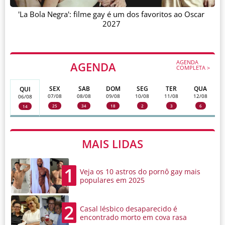
'La Bola Negra': filme gay é um dos favoritos ao Oscar
2027
AGENDA
AGENDA
COMPLETA >
SEX
SAB
DOM
SEG
TER
QUA
QUI
07/08
08/08
09/08
10/08
11/08
12/08
06/08
25
34
18
2
3
6
14
MAIS LIDAS
1
Veja os 10 astros do pornô gay mais
populares em 2025
2
Casal lésbico desaparecido é
encontrado morto em cova rasa