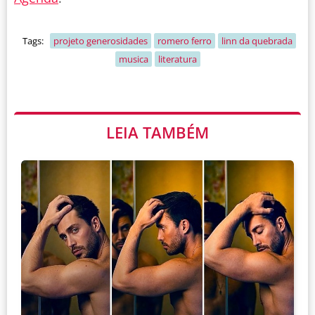
Tags:
projeto generosidades
romero ferro
linn da quebrada
musica
literatura
LEIA TAMBÉM