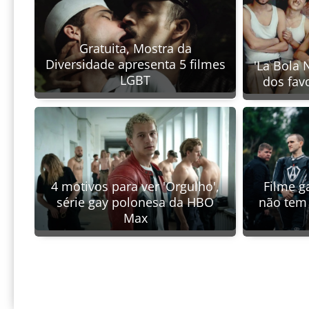
Gratuita, Mostra da
Diversidade apresenta 5 filmes
'La Bola 
LGBT
dos fav
4 motivos para ver 'Orgulho',
Filme ga
série gay polonesa da HBO
não tem 
Max