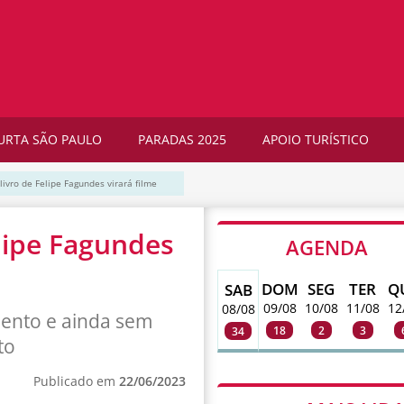
URTA SÃO PAULO
PARADAS 2025
APOIO TURÍSTICO
 livro de Felipe Fagundes virará filme
elipe Fagundes
AGENDA
DOM
SEG
TER
Q
SAB
09/08
10/08
11/08
12
08/08
ento e ainda sem
18
2
3
34
to
Publicado em
22/06/2023