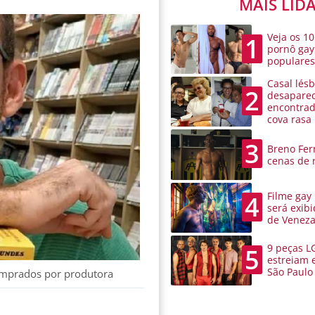
MAIS LID
Veja os 10
1
pornô gay
populare
Casal lésb
2
desaparec
encontra
cova rasa
3
Breno Ferr
cenas de 
Filme gay
4
será exibi
de Venez
9 peças L
5
estreiam 
São Paulo
comprados por produtora