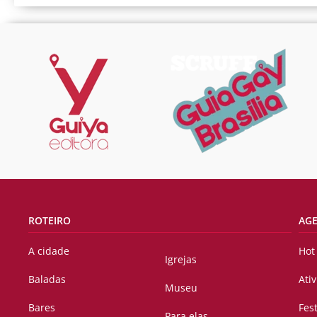
ROTEIRO
AG
A cidade
Hot
Igrejas
Baladas
Ati
Museu
Bares
Fes
Para elas