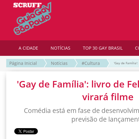
A CIDADE
NOTÍCIAS
TOP 30 GAY BRASIL
C
Página Inicial
Notícias
#Cultura
'Gay de Família':
'Gay de Família': livro de F
virará filme
Comédia está em fase de desenvolvim
previsão de lançamen