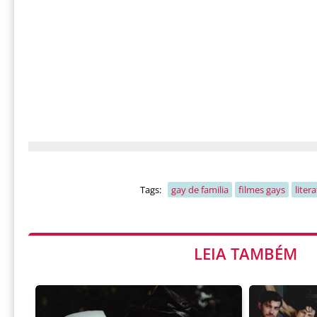
Tags:
gay de familia
filmes gays
liter
LEIA TAMBÉM