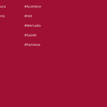
tura
#Acontece
ros
#Hot
#Mercado
#Saúde
#Famosos