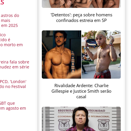
AS
'Detentos': peça sobre homens
 astros do
confinados estreia em SP
 mais
s em 2025
ico
ido é
do morto em
eira fala sobre
nudez em série
 PCD, 'London'
Rivalidade Ardente: Charlie
do no Festival
Gillespie e Justice Smith serão
a
casal
GBT que
em agosto em