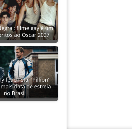
Negra': filme gay é um
oritos ao Oscar 2027
y fetichista, 'Pillion'
mais data de estreia
no Brasil