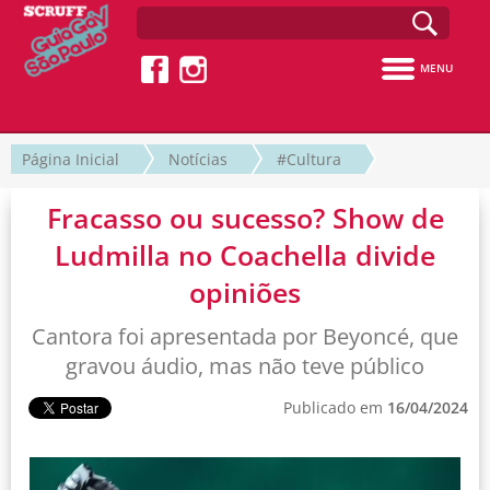
MENU
Página Inicial
Notícias
#Cultura
Fracasso ou sucesso? Show de
Ludmilla no Coachella divide
opiniões
Cantora foi apresentada por Beyoncé, que
gravou áudio, mas não teve público
Publicado em
16/04/2024