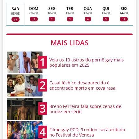
DOM
SEG
TER
QUA
QUI
SEX
SAB
09/08
10/08
11/08
12/08
13/08
14/08
08/08
18
2
3
6
5
11
34
MAIS LIDAS
1
Veja os 10 astros do pornô gay mais
populares em 2025
2
Casal lésbico desaparecido é
encontrado morto em cova rasa
3
Breno Ferreira fala sobre cenas de
nudez em série
4
Filme gay PCD, 'London' será exibido
no Festival de Veneza