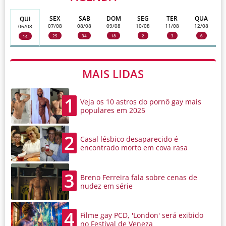
SEX
SAB
DOM
SEG
TER
QUA
QUI
07/08
08/08
09/08
10/08
11/08
12/08
06/08
25
34
18
2
3
6
14
MAIS LIDAS
1
Veja os 10 astros do pornô gay mais
populares em 2025
2
Casal lésbico desaparecido é
encontrado morto em cova rasa
3
Breno Ferreira fala sobre cenas de
nudez em série
4
Filme gay PCD, 'London' será exibido
no Festival de Veneza