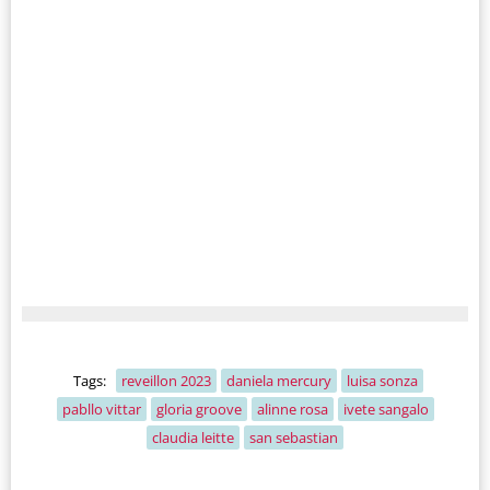
Tags:
reveillon 2023
daniela mercury
luisa sonza
pabllo vittar
gloria groove
alinne rosa
ivete sangalo
claudia leitte
san sebastian