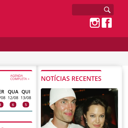
AGENDA
NOTÍCIAS RECENTES
COMPLETA >
ER
QUA
QUI
/08
12/08
13/08
3
6
5