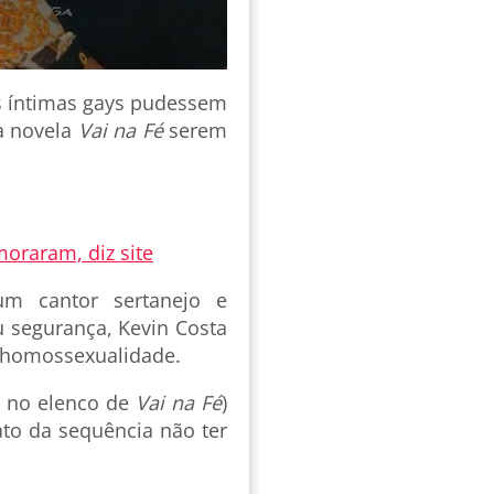
s íntimas gays pudessem
a novela
Vai na Fé
serem
moraram, diz site
 um cantor sertanejo e
u segurança, Kevin Costa
a homossexualidade.
e no elenco de
Vai na Fé
)
to da sequência não ter