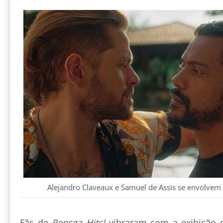
Alejandro Claveaux e Samuel de Assis se envolvem 
Fãs de
Rensga Hits!
vibraram com a exibição d