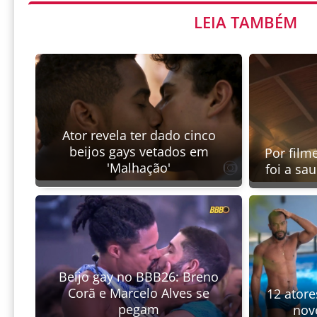
LEIA TAMBÉM
Ator revela ter dado cinco
beijos gays vetados em
Por film
'Malhação'
foi a sa
Beijo gay no BBB26: Breno
Corã e Marcelo Alves se
12 atore
pegam
nove