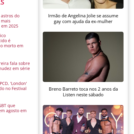
AS
Irmão de Angelina Jolie se assume
 astros do
 mais
gay com ajuda da ex-mulher
s em 2025
ico
ido é
do morto em
eira fala sobre
nudez em série
 PCD, 'London'
do no Festival
Breno Barreto toca nos 2 anos da
a
Listen neste sábado
GBT que
em agosto em