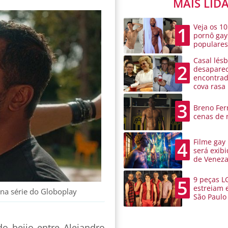
MAIS LID
Veja os 10
1
pornô gay
populare
Casal lésb
2
desaparec
encontra
cova rasa
3
Breno Ferr
cenas de 
Filme gay
4
será exibi
de Venez
9 peças L
5
estreiam 
na série do Globoplay
São Paulo
o beijo entre Alejandro