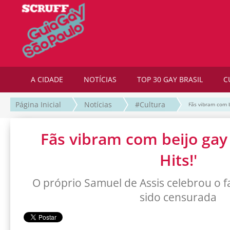
A CIDADE
NOTÍCIAS
TOP 30 GAY BRASIL
C
Página Inicial
Notícias
#Cultura
Fãs vibram com b
Fãs vibram com beijo gay
Hits!'
O próprio Samuel de Assis celebrou o f
sido censurada