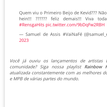
Quem viu o Primeiro Beijo de Kevid??? Nã
hein!!! ?????? feliz demais!!! Viva t
#RensgaHits
pic.twitter.com/9bDqFw2RBH
— Samuel de Assis #VaiNaFé (@samuel_
2023
Você já ouviu os lançamentos de artista
comunidade? Siga nossa playlist
Rainbow 
atualizada constantemente com as melhores do
e MPB de várias partes do mundo.