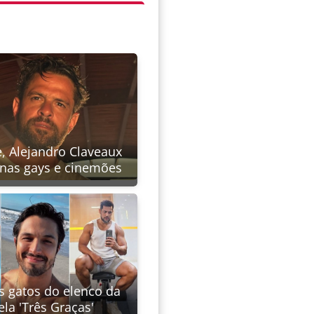
e, Alejandro Claveaux
unas gays e cinemões
s gatos do elenco da
la 'Três Graças'