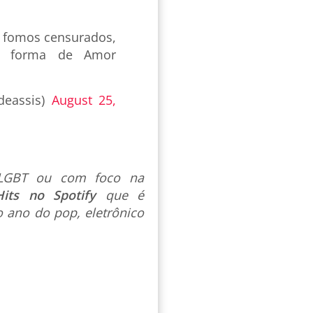
o fomos censurados,
oda forma de Amor
deassis)
August 25,
s LGBT ou com foco na
Hits no Spotify
que é
 ano do pop, eletrônico