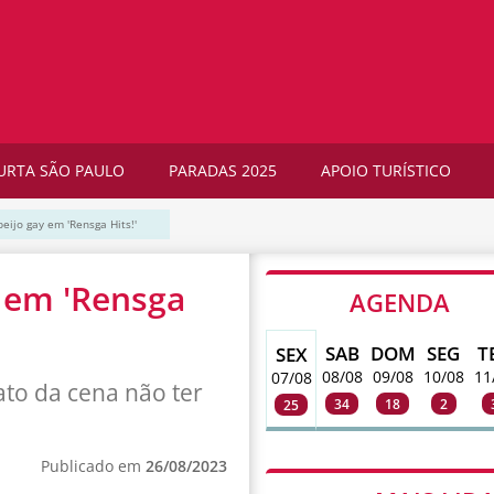
URTA SÃO PAULO
PARADAS 2025
APOIO TURÍSTICO
eijo gay em 'Rensga Hits!'
 em 'Rensga
AGENDA
SAB
DOM
SEG
T
SEX
08/08
09/08
10/08
11
07/08
ato da cena não ter
34
18
2
25
Publicado em
26/08/2023