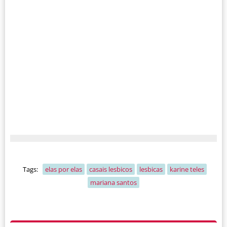
Tags:
elas por elas
casais lesbicos
lesbicas
karine teles
mariana santos