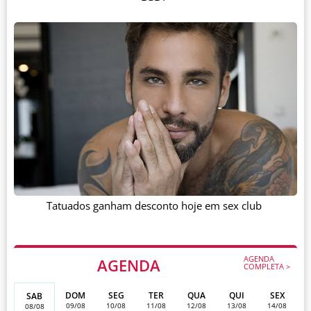
Tatuados ganham desconto hoje em sex club
AGENDA
AGENDA
COMPLETA >
DOM
SEG
TER
QUA
QUI
SEX
SAB
09/08
10/08
11/08
12/08
13/08
14/08
08/08