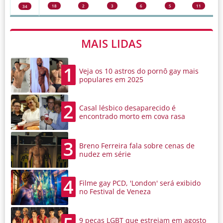
18
2
3
6
5
11
34
MAIS LIDAS
1
Veja os 10 astros do pornô gay mais
populares em 2025
2
Casal lésbico desaparecido é
encontrado morto em cova rasa
3
Breno Ferreira fala sobre cenas de
nudez em série
4
Filme gay PCD, 'London' será exibido
no Festival de Veneza
9 peças LGBT que estreiam em agosto