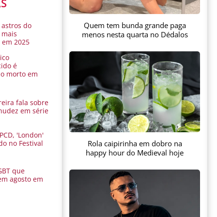
AS
Quem tem bunda grande paga
 astros do
 mais
menos nesta quarta no Dédalos
s em 2025
ico
ido é
do morto em
eira fala sobre
nudez em série
 PCD, 'London'
Rola caipirinha em dobro na
do no Festival
a
happy hour do Medieval hoje
GBT que
em agosto em