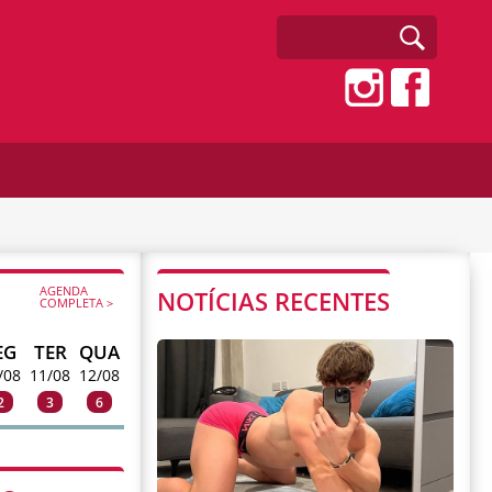
AGENDA
NOTÍCIAS RECENTES
COMPLETA >
EG
TER
QUA
/08
11/08
12/08
2
3
6