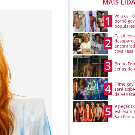
MAIS LID
Veja os 10
1
pornô gay
populare
Casal lésb
2
desaparec
encontra
cova rasa
3
Breno Ferr
cenas de 
Filme gay
4
será exibi
de Venez
9 peças L
5
estreiam 
São Paulo