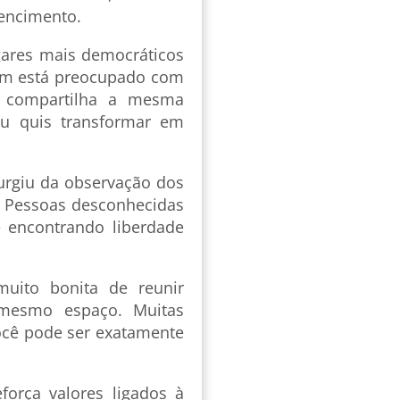
tencimento.
gares mais democráticos
ém está preocupado com
o compartilha a mesma
eu quis transformar em
 surgiu da observação dos
. Pessoas desconhecidas
 encontrando liberdade
uito bonita de reunir
mesmo espaço. Muitas
você pode ser exatamente
força valores ligados à