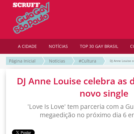
A CIDADE
NOTÍCIAS
TOP 30 GAY BRASIL
C
Página Inicial
Notícias
#Cultura
DJ Anne Louise c
DJ Anne Louise celebra as 
novo single
'Love Is Love' tem parceria com a Gu
megaedição no próximo dia 6 e