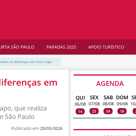
URTA SÃO PAULO
PARADAS 2025
APOIO TURÍSTICO
elebra as diferenças em novo single
diferenças em
AGENDA
SEX
SAB
DOM
S
QUI
07/08
08/08
09/08
10
06/08
apo, que realiza
25
34
18
14
m São Paulo
Publicado em
28/05/2026