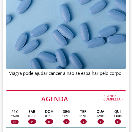
Viagra pode ajudar câncer a não se espalhar pelo corpo
AGENDA
AGENDA
COMPLETA >
SAB
DOM
SEG
TER
QUA
QUI
SEX
08/08
09/08
10/08
11/08
12/08
13/08
07/08
34
18
2
3
6
5
25