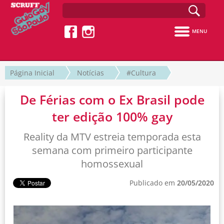
MENU
Página Inicial
Notícias
#Cultura
De Férias com o Ex Brasil pode
ter edição 100% gay
Reality da MTV estreia temporada esta
semana com primeiro participante
homossexual
Publicado em
20/05/2020