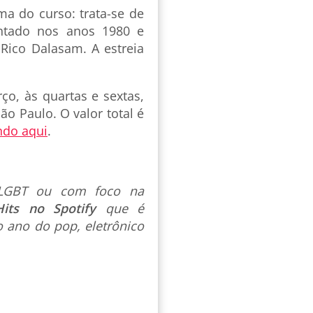
a do curso: trata-se de
ntado nos anos 1980 e
 Rico Dalasam. A estreia
ço, às quartas e sextas,
o Paulo. O valor total é
ndo aqui
.
s LGBT ou com foco na
Hits no Spotify
que é
 ano do pop, eletrônico