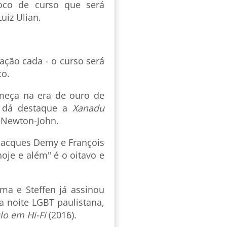
oco de curso que será
uiz Ulian.
ação cada - o curso será
co.
meça na era de ouro de
e dá destaque a
Xanadu
a Newton-John.
Jacques Demy e François
hoje e além" é o oitavo e
ma e Steffen já assinou
a noite LGBT paulistana,
lo em Hi-Fi
(2016).