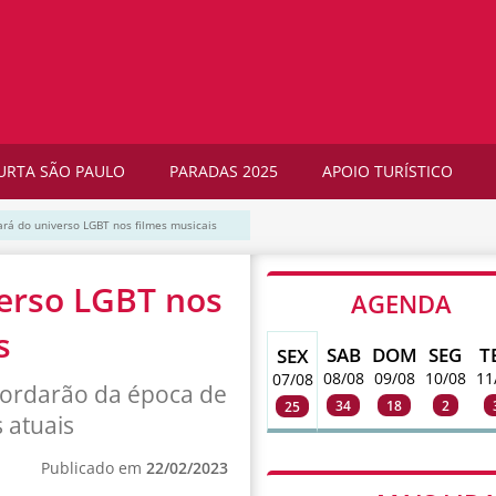
URTA SÃO PAULO
PARADAS 2025
APOIO TURÍSTICO
lará do universo LGBT nos filmes musicais
verso LGBT nos
AGENDA
s
SAB
DOM
SEG
T
SEX
08/08
09/08
10/08
11
07/08
abordarão da época de
34
18
2
25
 atuais
Publicado em
22/02/2023