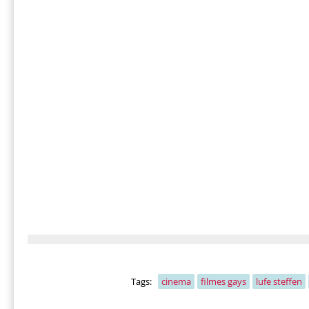
Tags:
cinema
filmes gays
lufe steffen