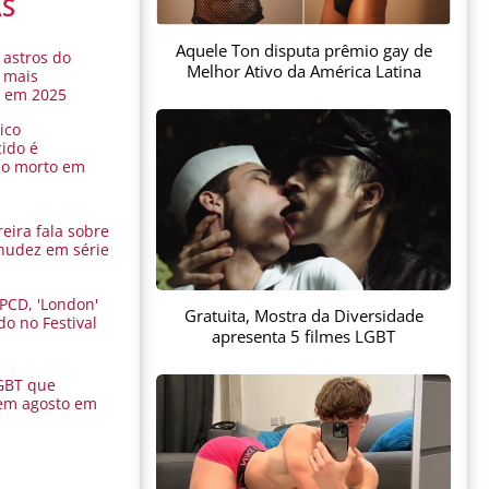
AS
Aquele Ton disputa prêmio gay de
 astros do
Melhor Ativo da América Latina
 mais
s em 2025
ico
ido é
do morto em
eira fala sobre
nudez em série
 PCD, 'London'
Gratuita, Mostra da Diversidade
do no Festival
apresenta 5 filmes LGBT
a
GBT que
em agosto em