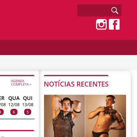
AGENDA
NOTÍCIAS RECENTES
COMPLETA >
ER
QUA
QUI
/08
12/08
13/08
3
6
5