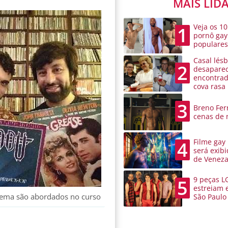
MAIS LID
Veja os 10
1
pornô gay
populare
Casal lésb
2
desaparec
encontra
cova rasa
3
Breno Ferr
cenas de 
Filme gay
4
será exibi
de Venez
9 peças L
5
estreiam 
cinema são abordados no curso
São Paulo