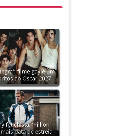
Negra': filme gay é um
oritos ao Oscar 2027
y fetichista, 'Pillion'
mais data de estreia