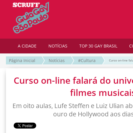
A CIDADE
NOTÍCIAS
TOP 30 GAY BRASIL
C
Página Inicial
Notícias
#Cultura
Curso on-line fa
Curso on-line falará do uni
filmes musicai
Em oito aulas, Lufe Steffen e Luiz Ulian 
ouro de Hollywood aos dias