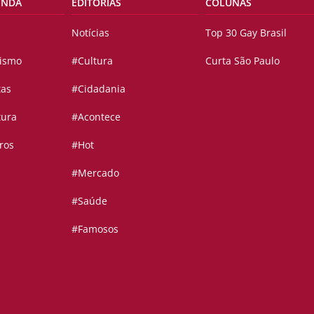
ENDA
EDITORIAS
COLUNAS
Notícias
Top 30 Gay Brasil
vismo
#Cultura
Curta São Paulo
tas
#Cidadania
tura
#Acontece
ros
#Hot
#Mercado
#Saúde
#Famosos