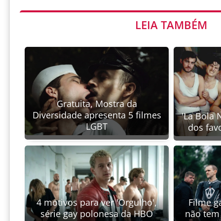
LEIA TAMBÉM
Gratuita, Mostra da
Diversidade apresenta 5 filmes
'La Bola 
LGBT
dos fav
4 motivos para ver 'Orgulho',
Filme ga
série gay polonesa da HBO
não tem 