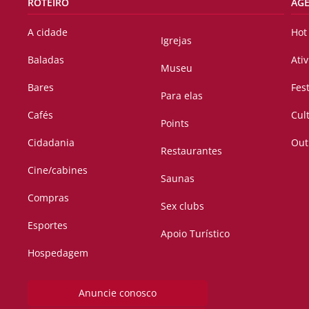
ROTEIRO
AG
A cidade
Hot
Igrejas
Baladas
Ati
Museu
Bares
Fes
Para elas
Cafés
Cul
Points
Cidadania
Out
Restaurantes
Cine/cabines
Saunas
Compras
Sex clubs
Esportes
Apoio Turístico
Hospedagem
Anuncie conosco