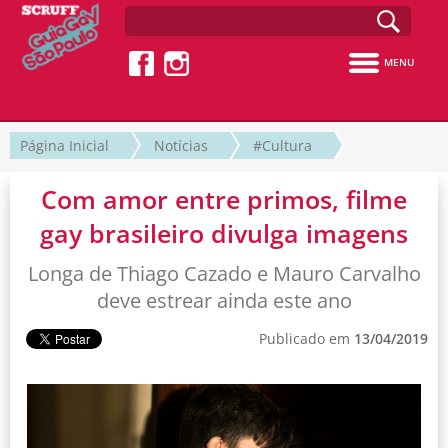
MENU
Página Inicial
Notícias
#Cultura
Com amor entre primos, filme
gay brasileiro divulga imagens
Longa de Thiago Cazado e Mauro Carvalho
deve estrear ainda este ano
Publicado em
13/04/2019