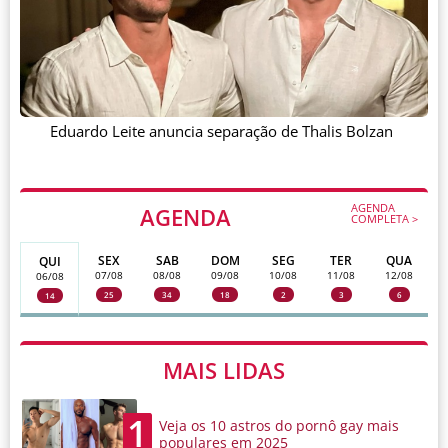
Eduardo Leite anuncia separação de Thalis Bolzan
AGENDA
AGENDA
COMPLETA >
SEX
SAB
DOM
SEG
TER
QUA
QUI
07/08
08/08
09/08
10/08
11/08
12/08
06/08
25
34
18
2
3
6
14
MAIS LIDAS
1
Veja os 10 astros do pornô gay mais
populares em 2025