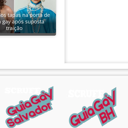
aos tapas na porta de
a gay após suposta
traição