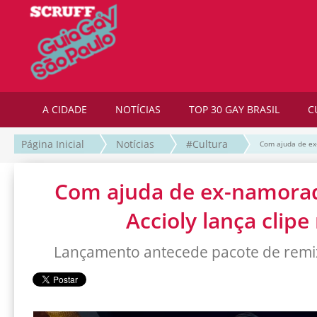
A CIDADE
NOTÍCIAS
TOP 30 GAY BRASIL
C
Página Inicial
Notícias
#Cultura
Com ajuda de ex-
Com ajuda de ex-namorado
Accioly lança clipe
Lançamento antecede pacote de remix