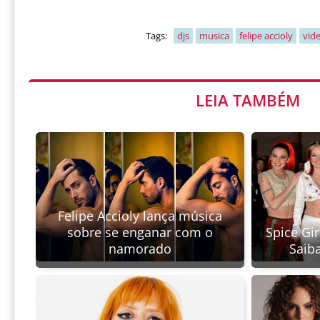
Tags:
djs
musica
felipe accioly
vide
LEIA TAMBÉM
Felipe Accioly lança música
Spice Gir
sobre se enganar com o
Saib
namorado