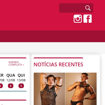
AGENDA
NOTÍCIAS RECENTES
COMPLETA >
ER
QUA
QUI
/08
12/08
13/08
3
6
5