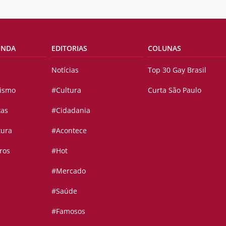
ENDA
EDITORIAS
COLUNAS
Notícias
Top 30 Gay Brasil
vismo
#Cultura
Curta São Paulo
tas
#Cidadania
tura
#Acontece
ros
#Hot
#Mercado
#Saúde
#Famosos