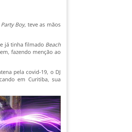
,
Party Boy
, teve as mãos
 já tinha filmado
Beach
agem, fazendo menção ao
ena pela covid-19, o DJ
ando em Curitiba, sua