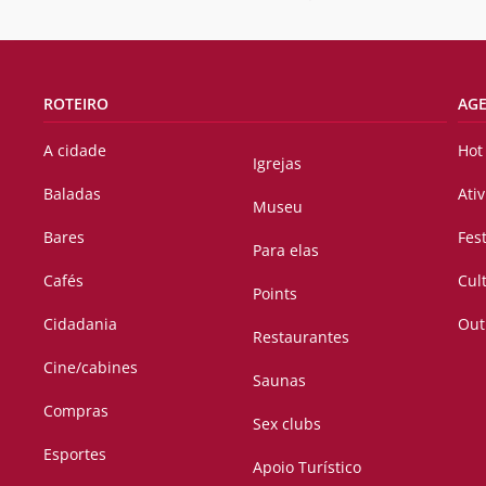
ROTEIRO
AG
A cidade
Hot
Igrejas
Baladas
Ati
Museu
Bares
Fes
Para elas
Cafés
Cul
Points
Cidadania
Out
Restaurantes
Cine/cabines
Saunas
Compras
Sex clubs
Esportes
Apoio Turístico