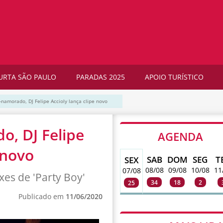
URTA SÃO PAULO
PARADAS 2025
APOIO TURÍSTICO
namorado, DJ Felipe Accioly lança clipe novo
, DJ Felipe
AGENDA
 novo
SAB
DOM
SEG
T
SEX
08/08
09/08
10/08
11
07/08
es de 'Party Boy'
34
18
2
25
Publicado em
11/06/2020