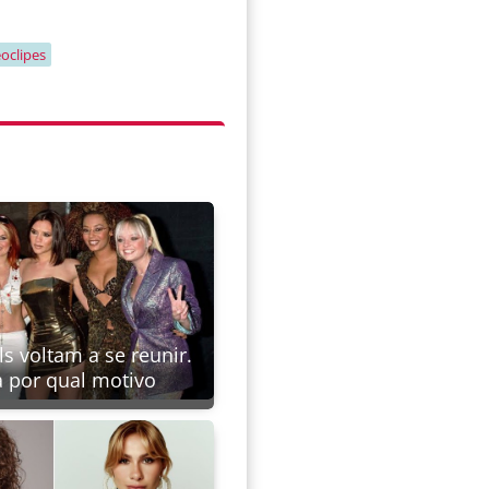
oclipes
ls voltam a se reunir.
a por qual motivo