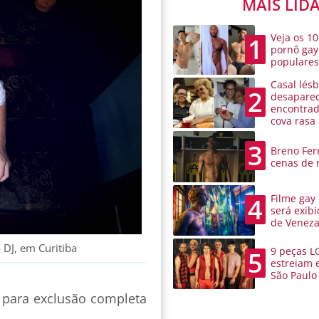
MAIS LID
Veja os 10
1
pornô gay
populare
Casal lésb
2
desaparec
encontra
cova rasa
3
Breno Ferr
cenas de 
Filme gay
4
será exibi
de Venez
 DJ, em Curitiba
9 peças L
5
estreiam 
São Paulo
 para exclusão completa