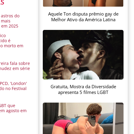
AS
Aquele Ton disputa prêmio gay de
 astros do
Melhor Ativo da América Latina
 mais
s em 2025
ico
ido é
do morto em
eira fala sobre
nudez em série
 PCD, 'London'
Gratuita, Mostra da Diversidade
do no Festival
apresenta 5 filmes LGBT
a
GBT que
em agosto em