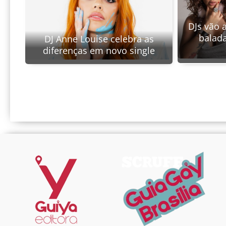
DJs vão 
balad
DJ Anne Louise celebra as
diferenças em novo single