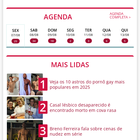
AGENDA
AGENDA
COMPLETA >
SAB
DOM
SEG
TER
QUA
QUI
SEX
08/08
09/08
10/08
11/08
12/08
13/08
07/08
34
18
2
3
6
5
25
MAIS LIDAS
1
Veja os 10 astros do pornô gay mais
populares em 2025
2
Casal lésbico desaparecido é
encontrado morto em cova rasa
3
Breno Ferreira fala sobre cenas de
nudez em série