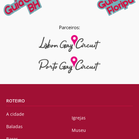
Parceiros:
ROTEIRO
A cidade
Igrejas
Baladas
Museu
Bares