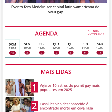
Evento fará Medelín ser capital latino-americana do
sexo gay
AGENDA
AGENDA
COMPLETA >
SEG
TER
QUA
QUI
SEX
SAB
DOM
10/08
11/08
12/08
13/08
14/08
15/08
09/08
2
3
6
5
11
14
18
MAIS LIDAS
1
Veja os 10 astros do pornô gay mais
populares em 2025
2
Casal lésbico desaparecido é
encontrado morto em cova rasa