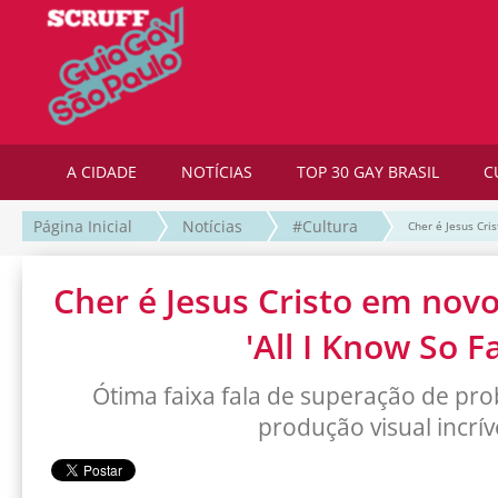
A CIDADE
NOTÍCIAS
TOP 30 GAY BRASIL
C
Página Inicial
Notícias
#Cultura
Cher é Jesus Cris
Cher é Jesus Cristo em novo 
'All I Know So Fa
Ótima faixa fala de superação de pr
produção visual incrív