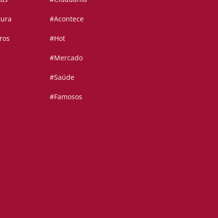
tura
#Acontece
ros
#Hot
#Mercado
#Saúde
#Famosos