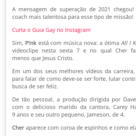
A mensagem de superação de 2021 chegou! E
coach mais talentosa para esse tipo de missão!
Curta o Guia Gay no Instagram
Sim,
P!nk
está com música nova: a ótima
All I
videoclipe nesta sexta 7 e no qual Cher f
menos que Jesus Cristo.
Em um dos seus melhores vídeos da carreira, P
para falar de como deve-se ser forte, lutar contr
busca de ser feliz.
De tão pessoal, a produção dirigida por Da
com o delicioso marido da cantora, Carey Ha
9 anos e seu outro pequeno, Jameson, de 4.
Cher
aparece com coroa de espinhos e como ela