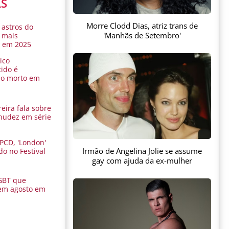
AS
Morre Clodd Dias, atriz trans de
 astros do
'Manhãs de Setembro'
 mais
s em 2025
ico
ido é
do morto em
eira fala sobre
nudez em série
 PCD, 'London'
Irmão de Angelina Jolie se assume
do no Festival
a
gay com ajuda da ex-mulher
GBT que
em agosto em