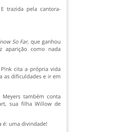
 trazida pela cantora-
 Know So Far
, que ganhou
az aparição como nada
!nk cita a própria vida
a as dificuldades e ir em
ve Meyers também conta
rt, sua filha Willow de
 é: uma divindade!