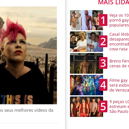
MAIS LID
Veja os 10
1
pornô gay
populare
Casal lésb
2
desaparec
encontra
cova rasa
3
Breno Ferr
cenas de 
Filme gay
4
será exibi
de Venez
9 peças L
5
estreiam 
os seus melhores vídeos da
São Paulo