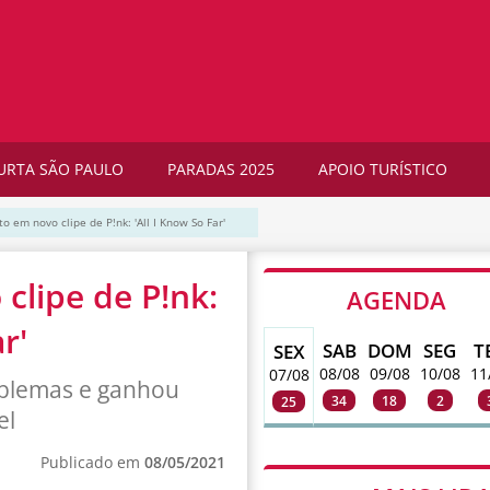
URTA SÃO PAULO
PARADAS 2025
APOIO TURÍSTICO
to em novo clipe de P!nk: 'All I Know So Far'
clipe de P!nk:
AGENDA
r'
SAB
DOM
SEG
T
SEX
08/08
09/08
10/08
11
07/08
oblemas e ganhou
34
18
2
25
el
Publicado em
08/05/2021