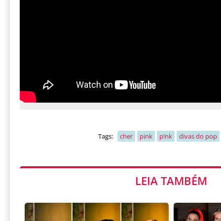
Tags:
cher
pink
p!nk
divas do pop
LEIA TAMBÉM