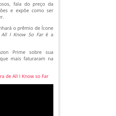
osos, fala do preço da
pções e expõe como ser
er.
anhará o prêmio de Ícone
.
All I Know So Far
é a
azon Prime sobre sua
que mais faturaram na
tra de All I Know so Far