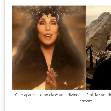
Cher aparece como ela é: uma divindade. P!nk faz um d
carreira