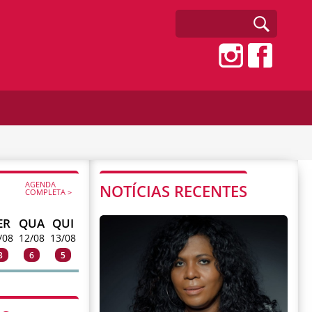
AGENDA
NOTÍCIAS RECENTES
COMPLETA >
ER
QUA
QUI
/08
12/08
13/08
3
6
5