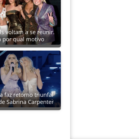
ls voltam a se reunir.
a por qual motivo
faz retorno triunfal
de Sabrina Carpenter