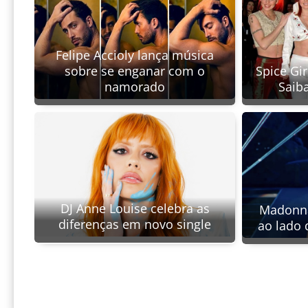
Felipe Accioly lança música
Spice Gir
sobre se enganar com o
Saib
namorado
DJ Anne Louise celebra as
Madonna 
diferenças em novo single
ao lado 