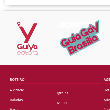
ROTEIRO
AG
A cidade
Hot
Igrejas
Baladas
Ati
Museu
Bares
Fes