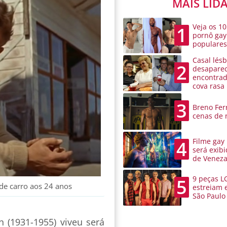
MAIS LID
Veja os 10
1
pornô gay
populare
Casal lésb
2
desaparec
encontra
cova rasa
3
Breno Ferr
cenas de 
Filme gay
4
será exibi
de Venez
9 peças L
5
de carro aos 24 anos
estreiam 
São Paulo
 (1931-1955) viveu será