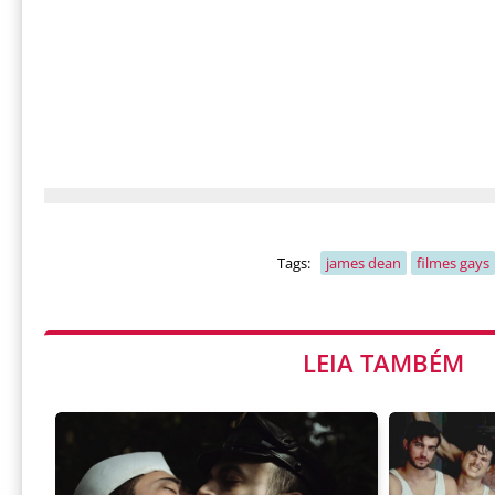
Tags:
james dean
filmes gays
LEIA TAMBÉM