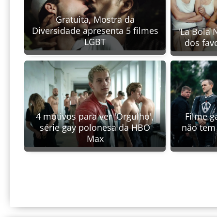
Gratuita, Mostra da
Diversidade apresenta 5 filmes
'La Bola 
LGBT
dos fav
4 motivos para ver 'Orgulho',
Filme ga
série gay polonesa da HBO
não tem 
Max