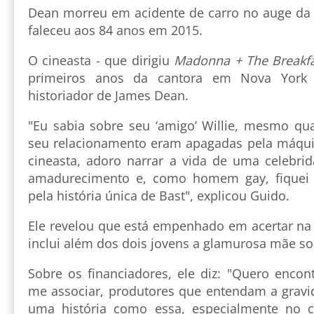
Dean morreu em acidente de carro no auge da 
faleceu aos 84 anos em 2015.
O cineasta - que dirigiu
Madonna + The Breakfa
primeiros anos da cantora em Nova York 
historiador de James Dean.
"Eu sabia sobre seu ‘amigo’ Willie, mesmo q
seu relacionamento eram apagadas pela máqu
cineasta, adoro narrar a vida de uma celebr
amadurecimento e, como homem gay, fiquei p
pela história única de Bast", explicou Guido.
Ele revelou que está empenhado em acertar na 
inclui além dos dois jovens a glamurosa mãe sol
Sobre os financiadores, ele diz: "Quero encon
me associar, produtores que entendam a gravi
uma história como essa, especialmente no cl