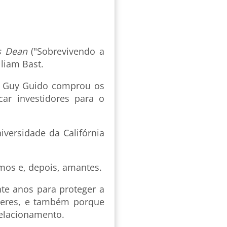
s Dean
("Sobrevivendo a
lliam Bast.
a Guy Guido comprou os
car investidores para o
iversidade da Califórnia
imos e, depois, amantes.
nte anos para proteger a
lheres, e também porque
elacionamento.