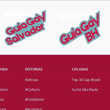
ENDA
EDITORIAS
COLUNAS
Notícias
Top 30 Gay Brasil
vismo
#Cultura
Curta São Paulo
tas
#Cidadania
tura
#Acontece