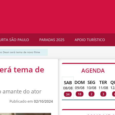
URTA SÃO PAULO
PARADAS 2025
APOIO TURÍSTICO
es Dean será tema de novo filme
será tema de
AGENDA
DOM
SEG
TER
Q
SAB
09/08
10/08
11/08
12
08/08
lo amante do ator
18
2
3
34
Publicado em
02/10/2024