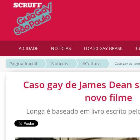
A CIDADE
NOTÍCIAS
TOP 30 GAY BRASIL
C
Página Inicial
Notícias
#Cultura
Caso gay de Jam
Caso gay de James Dean 
novo filme
Longa é baseado em livro escrito pe