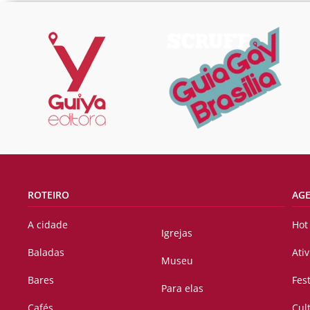
ROTEIRO
AG
A cidade
Hot
Igrejas
Baladas
Ati
Museu
Bares
Fes
Para elas
Cafés
Cul