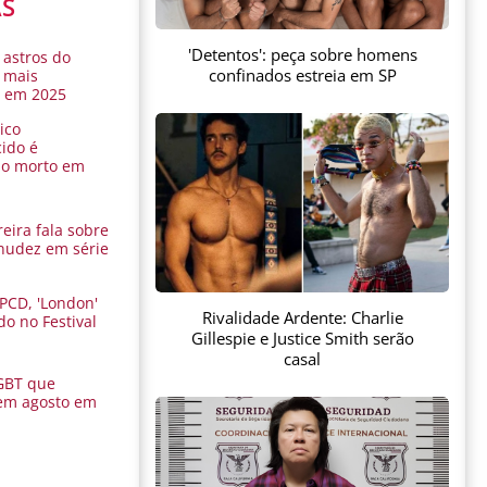
AS
'Detentos': peça sobre homens
 astros do
confinados estreia em SP
 mais
s em 2025
ico
ido é
do morto em
eira fala sobre
nudez em série
 PCD, 'London'
Rivalidade Ardente: Charlie
do no Festival
Gillespie e Justice Smith serão
a
casal
GBT que
em agosto em