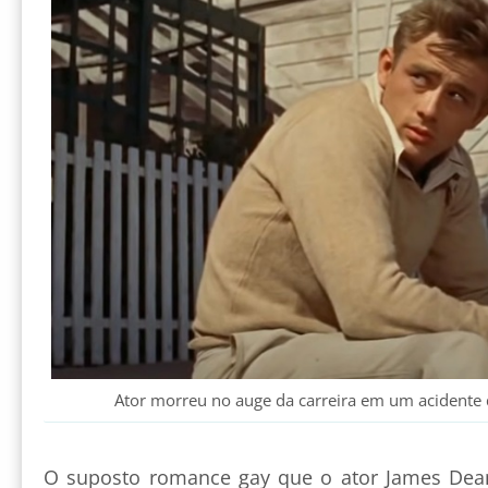
Ator morreu no auge da carreira em um acidente 
O suposto romance gay que o ator James Dean