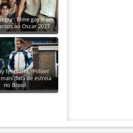
Negra': filme gay é um
oritos ao Oscar 2027
y fetichista, 'Pillion'
mais data de estreia
no Brasil