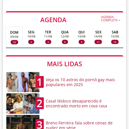
AGENDA
AGENDA
COMPLETA >
SEG
TER
QUA
QUI
SEX
SAB
DOM
10/08
11/08
12/08
13/08
14/08
15/08
09/08
2
3
6
5
11
14
18
MAIS LIDAS
1
Veja os 10 astros do pornô gay mais
populares em 2025
2
Casal lésbico desaparecido é
encontrado morto em cova rasa
3
Breno Ferreira fala sobre cenas de
nudez em série