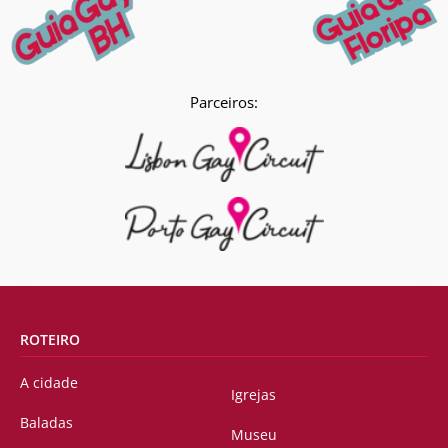
Parceiros:
ROTEIRO
A cidade
Igrejas
Baladas
Museu