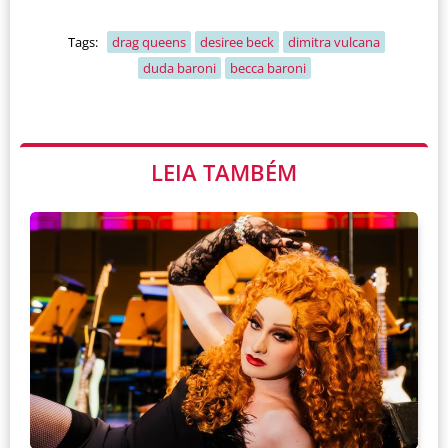
Tags:
drag queens
desiree beck
dimitra vulcana
duda baroni
becca baroni
LEIA TAMBÉM