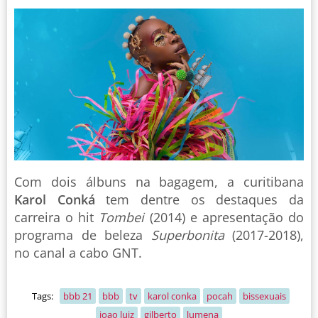
Com dois álbuns na bagagem, a curitibana
Karol Conká
tem dentre os destaques da
carreira o hit
Tombei
(2014) e apresentação do
programa de beleza
Superbonita
(2017-2018),
no canal a cabo GNT.
Tags:
bbb 21
bbb
tv
karol conka
pocah
bissexuais
joao luiz
gilberto
lumena