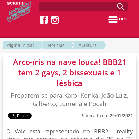
MENU
Página Inicial
Notícias
#Cultura
Arco-íris na nave louca! BBB21
tem 2 gays, 2 bissexuais e 1
lésbica
Preparem-se para Karol Konka, João Luiz,
Gilberto, Lumena e Pocah
Publicado em
20/01/2021
O Vale está representado no BBB21, reality
show que começa no próximo dia 25 na TV