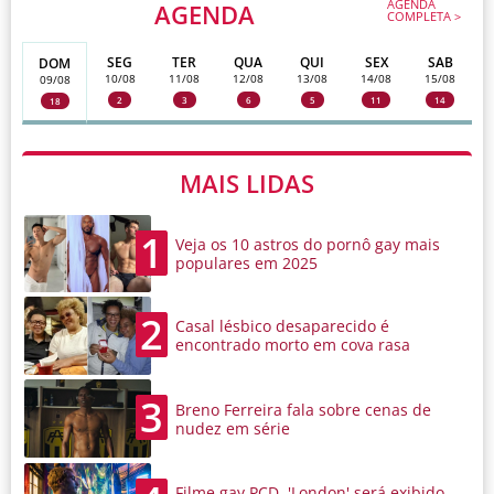
AGENDA
AGENDA
COMPLETA >
SEG
TER
QUA
QUI
SEX
SAB
DOM
10/08
11/08
12/08
13/08
14/08
15/08
09/08
2
3
6
5
11
14
18
MAIS LIDAS
1
Veja os 10 astros do pornô gay mais
populares em 2025
2
Casal lésbico desaparecido é
encontrado morto em cova rasa
3
Breno Ferreira fala sobre cenas de
nudez em série
Filme gay PCD, 'London' será exibido