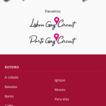
Parceiros:
ROTEIRO
A cidade
Igrejas
Baladas
Museu
Bares
Para elas
Cafés