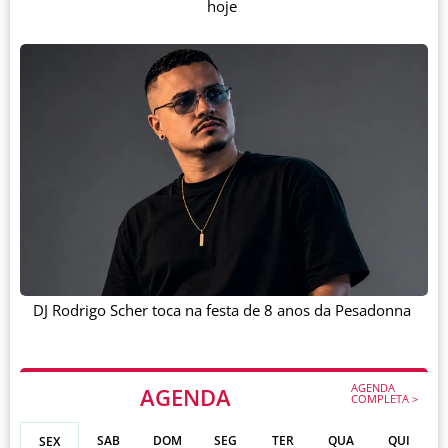
hoje
DJ Rodrigo Scher toca na festa de 8 anos da Pesadonna
AGENDA
AGENDA
COMPLETA >
SAB
DOM
SEG
TER
QUA
QUI
SEX