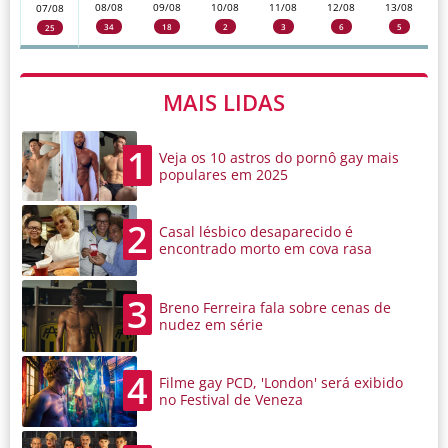
08/08
09/08
10/08
11/08
12/08
13/08
07/08
34
18
2
3
6
5
25
MAIS LIDAS
1
Veja os 10 astros do pornô gay mais
populares em 2025
2
Casal lésbico desaparecido é
encontrado morto em cova rasa
3
Breno Ferreira fala sobre cenas de
nudez em série
4
Filme gay PCD, 'London' será exibido
no Festival de Veneza