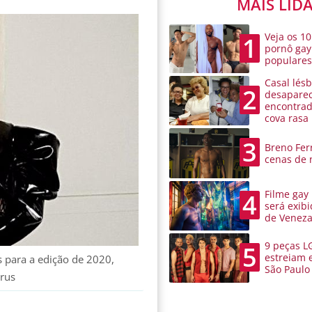
MAIS LID
Veja os 10
1
pornô gay
populare
Casal lésb
2
desaparec
encontra
cova rasa
3
Breno Ferr
cenas de 
Filme gay
4
será exibi
de Venez
9 peças L
5
estreiam 
s para a edição de 2020,
São Paulo
írus