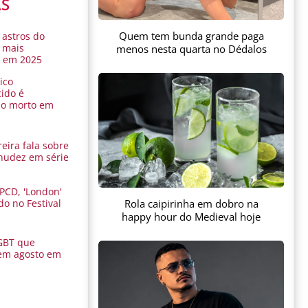
AS
Quem tem bunda grande paga
 astros do
 mais
menos nesta quarta no Dédalos
s em 2025
ico
ido é
do morto em
eira fala sobre
nudez em série
 PCD, 'London'
Rola caipirinha em dobro na
do no Festival
a
happy hour do Medieval hoje
GBT que
em agosto em