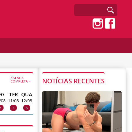
AGENDA
NOTÍCIAS RECENTES
COMPLETA >
EG
TER
QUA
/08
11/08
12/08
2
3
6