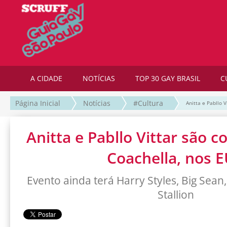
A CIDADE
NOTÍCIAS
TOP 30 GAY BRASIL
C
Página Inicial
Notícias
#Cultura
Anitta e Pabllo 
Anitta e Pabllo Vittar são 
Coachella, nos 
Evento ainda terá Harry Styles, Big Sea
Stallion