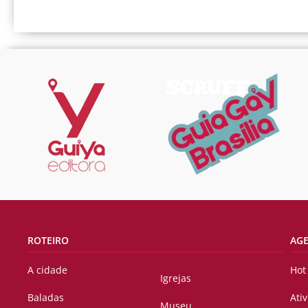
ROTEIRO
AG
A cidade
Hot
Igrejas
Baladas
Ati
Museu