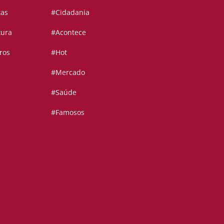
tas
#Cidadania
tura
#Acontece
ros
#Hot
#Mercado
#Saúde
#Famosos