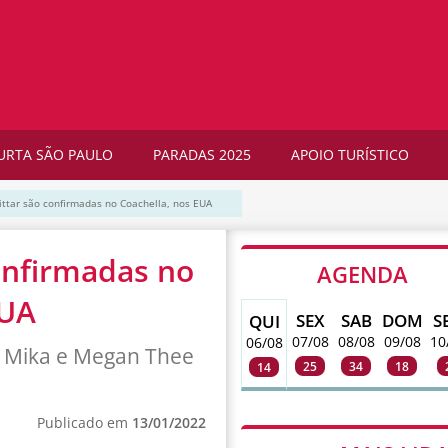
URTA SÃO PAULO
PARADAS 2025
APOIO TURÍSTICO
Vittar são confirmadas no Coachella, nos EUA
confirmadas no
AGENDA
EUA
SEX
SAB
DOM
S
QUI
07/08
08/08
09/08
10
06/08
n, Mika e Megan Thee
25
34
18
14
Publicado em
13/01/2022