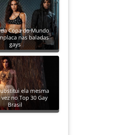
 da Copa do Mundo
mplaca nas baladas
gays
substitui ela mesma
ª vez no Top 30 Gay
Brasil