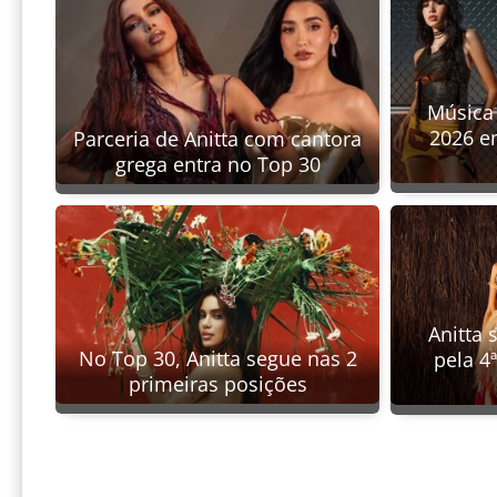
Música
2026 e
Parceria de Anitta com cantora
grega entra no Top 30
Anitta 
No Top 30, Anitta segue nas 2
pela 4
primeiras posições