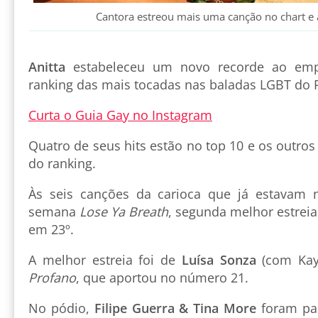
Cantora estreou mais uma canção no chart e
Anitta
estabeleceu um novo recorde ao emp
ranking das mais tocadas nas baladas LGBT do P
Curta o Guia Gay no Instagram
Quatro de seus hits estão no top 10 e os outros
do ranking.
Às seis canções da carioca que já estavam n
semana
Lose Ya Breath
, segunda melhor estrei
em 23º.
A melhor estreia foi de
Luísa Sonza
(com Kay
Profano
, que aportou no número 21.
No pódio,
Filipe Guerra & Tina More
foram par