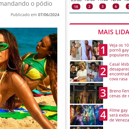
comandando o pódio
2
3
6
18
Publicado em
07/06/2024
MAIS LID
Veja os 10
1
pornô gay
populare
Casal lésb
2
desaparec
encontra
cova rasa
3
Breno Ferr
cenas de 
Filme gay
4
será exibi
de Venez