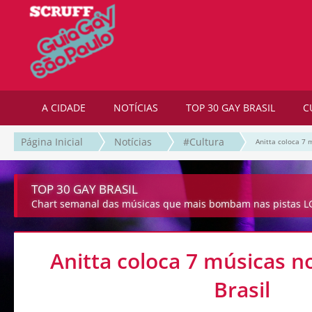
A CIDADE
NOTÍCIAS
TOP 30 GAY BRASIL
C
Página Inicial
Notícias
#Cultura
Anitta coloca 7 
TOP 30 GAY BRASIL
Chart semanal das músicas que mais bombam nas pistas LG
Anitta coloca 7 músicas n
Brasil