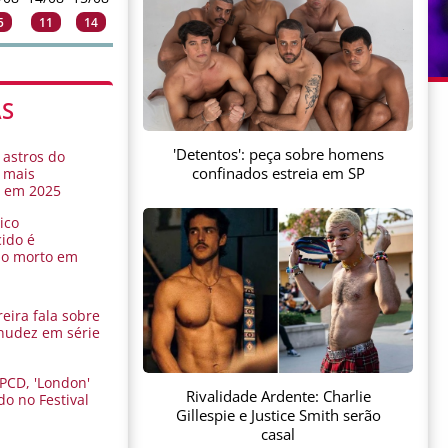
5
11
14
AS
'Detentos': peça sobre homens
 astros do
confinados estreia em SP
 mais
s em 2025
ico
ido é
do morto em
eira fala sobre
nudez em série
 PCD, 'London'
Rivalidade Ardente: Charlie
do no Festival
Gillespie e Justice Smith serão
a
casal