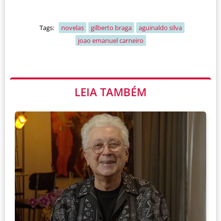
Tags:
novelas
gilberto braga
aguinaldo silva
joao emanuel carneiro
LEIA TAMBÉM