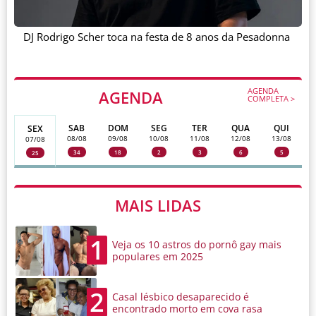
DJ Rodrigo Scher toca na festa de 8 anos da Pesadonna
AGENDA
AGENDA
COMPLETA >
SAB
DOM
SEG
TER
QUA
QUI
SEX
08/08
09/08
10/08
11/08
12/08
13/08
07/08
34
18
2
3
6
5
25
MAIS LIDAS
1
Veja os 10 astros do pornô gay mais
populares em 2025
2
Casal lésbico desaparecido é
encontrado morto em cova rasa