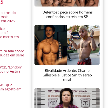
AS
'Detentos': peça sobre homens
 astros do
confinados estreia em SP
 mais
s em 2025
ico
ido é
do morto em
eira fala sobre
nudez em série
 PCD, 'London'
Rivalidade Ardente: Charlie
do no Festival
Gillespie e Justice Smith serão
a
casal
GBT que
em agosto em