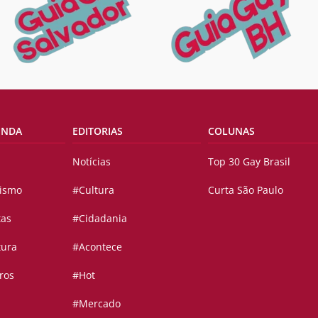
ENDA
EDITORIAS
COLUNAS
Notícias
Top 30 Gay Brasil
vismo
#Cultura
Curta São Paulo
tas
#Cidadania
tura
#Acontece
ros
#Hot
#Mercado