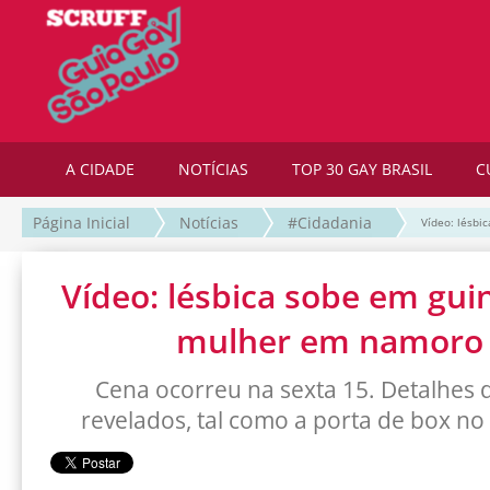
A CIDADE
NOTÍCIAS
TOP 30 GAY BRASIL
C
Página Inicial
Notícias
#Cidadania
Vídeo: lésbi
Vídeo: lésbica sobe em gui
mulher em namoro
Cena ocorreu na sexta 15. Detalhes 
revelados, tal como a porta de box no 