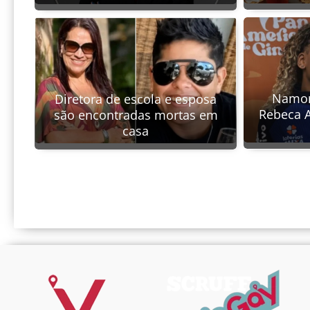
Namoro
Diretora de escola e esposa
Rebeca A
são encontradas mortas em
casa