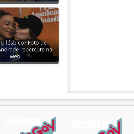
 lésbico? Foto de
ndrade repercute na
web