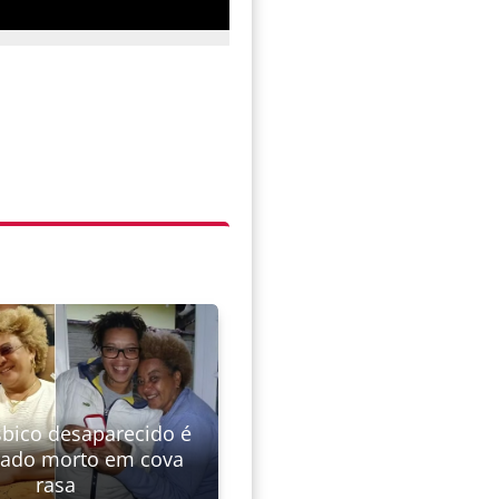
sbico desaparecido é
rado morto em cova
rasa