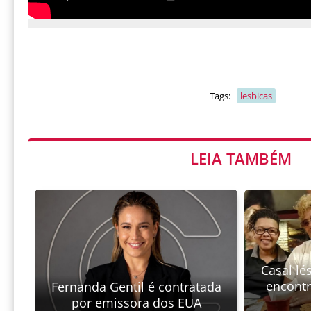
Tags:
lesbicas
LEIA TAMBÉM
Casal lé
encont
Fernanda Gentil é contratada
por emissora dos EUA