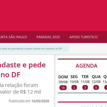
URTA SÃO PAULO
PARADAS 2025
APOIO TURÍSTICO
ca sobe em guindaste e pede mulher em namoro no DF
ndaste e pede
AGENDA
 no DF
SEG
TER
QUA
Q
DOM
10/08
11/08
12/08
13
09/08
da relação foram
2
3
6
18
valor de R$ 12 mil
Publicado em
16/05/2020