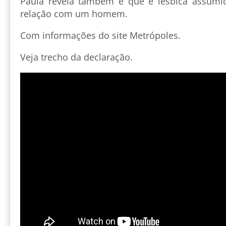
Paula revela também é que é lésbica assumid
relação com um homem.
Com informações do site Metrópoles.
Veja trecho da declaração.