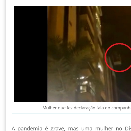
Mulher que fez declaração fala do compan
A pandemia é grave, mas uma mulher no Dist