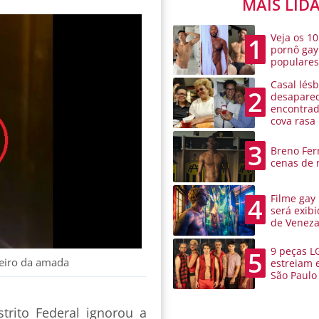
MAIS LID
Veja os 10
1
pornô gay
populare
Casal lésb
2
desaparec
encontra
cova rasa
3
Breno Ferr
cenas de 
Filme gay
4
será exibi
de Venez
9 peças L
5
heiro da amada
estreiam 
São Paulo
rito Federal ignorou a