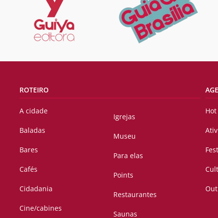
ROTEIRO
AG
A cidade
Hot
Igrejas
Baladas
Ati
Museu
Bares
Fes
Para elas
Cafés
Cul
Points
Cidadania
Out
Restaurantes
Cine/cabines
Saunas