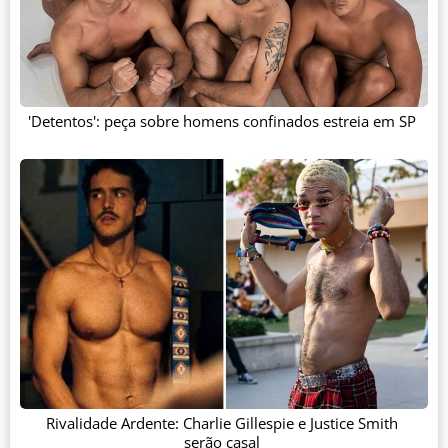
'Detentos': peça sobre homens confinados estreia em SP
Rivalidade Ardente: Charlie Gillespie e Justice Smith
serão casal