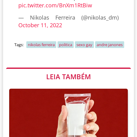
pic.twitter.com/BnXm1RtBiw
— Nikolas Ferreira (@nikolas_dm)
October 11, 2022
Tags:
nikolas ferreira
politica
sexo gay
andre janones
LEIA TAMBÉM