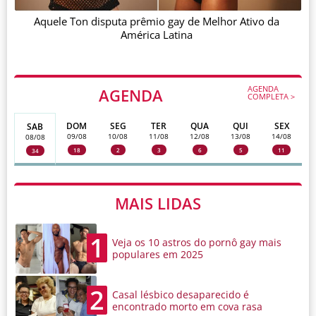
Aquele Ton disputa prêmio gay de Melhor Ativo da
América Latina
AGENDA
AGENDA
COMPLETA >
DOM
SEG
TER
QUA
QUI
SEX
SAB
09/08
10/08
11/08
12/08
13/08
14/08
08/08
18
2
3
6
5
11
34
MAIS LIDAS
1
Veja os 10 astros do pornô gay mais
populares em 2025
2
Casal lésbico desaparecido é
encontrado morto em cova rasa