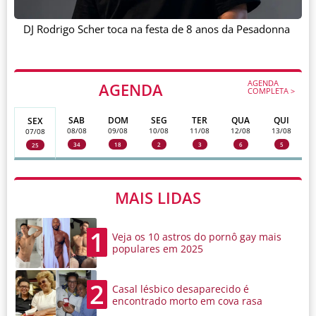
DJ Rodrigo Scher toca na festa de 8 anos da Pesadonna
AGENDA
AGENDA
COMPLETA >
SAB
DOM
SEG
TER
QUA
QUI
SEX
08/08
09/08
10/08
11/08
12/08
13/08
07/08
34
18
2
3
6
5
25
MAIS LIDAS
1
Veja os 10 astros do pornô gay mais
populares em 2025
2
Casal lésbico desaparecido é
encontrado morto em cova rasa