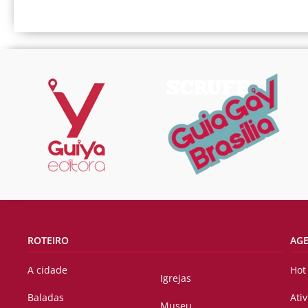
ROTEIRO
AG
A cidade
Hot
Igrejas
Baladas
Ati
Museu