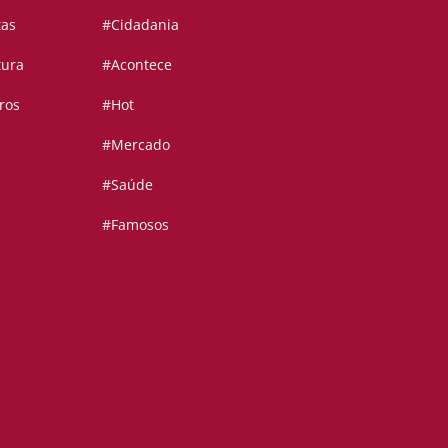
tas
#Cidadania
tura
#Acontece
ros
#Hot
#Mercado
#Saúde
#Famosos