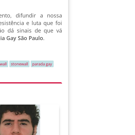
nto, difundir a nossa
esistência e luta que foi
o dá sinais de que vá
ia Gay São Paulo
.
wall
stonewall
parada gay