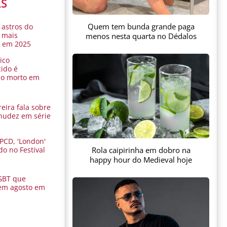
AS
Quem tem bunda grande paga
 astros do
 mais
menos nesta quarta no Dédalos
s em 2025
ico
ido é
do morto em
eira fala sobre
nudez em série
 PCD, 'London'
Rola caipirinha em dobro na
do no Festival
a
happy hour do Medieval hoje
GBT que
em agosto em