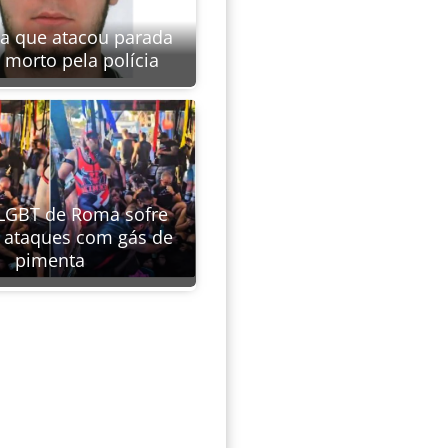
ta que atacou parada
 morto pela polícia
LGBT de Roma sofre
s ataques com gás de
pimenta