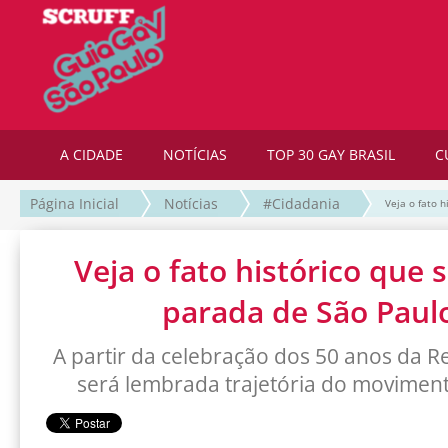
A CIDADE
NOTÍCIAS
TOP 30 GAY BRASIL
C
Página Inicial
Notícias
#Cidadania
Veja o fato 
Veja o fato histórico que 
parada de São Paul
A partir da celebração dos 50 anos da R
será lembrada trajetória do moviment