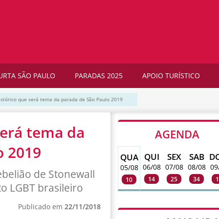
URTA SÃO PAULO
PARADAS 2025
APOIO TURÍSTICO
histórico que será tema da parada de São Paulo 2019
será tema da
AGENDA
o 2019
QUI
SEX
SAB
D
QUA
06/08
07/08
08/08
09
05/08
ebelião de Stonewall
14
25
34
1
10
o LGBT brasileiro
Publicado em
22/11/2018