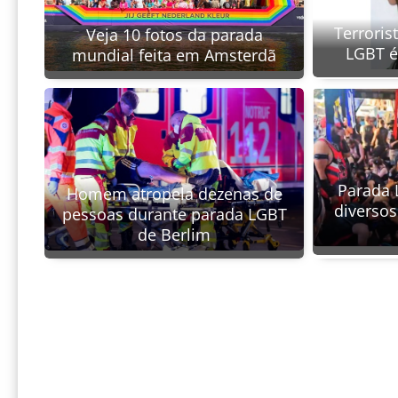
Terroris
Veja 10 fotos da parada
LGBT é
mundial feita em Amsterdã
Parada 
Homem atropela dezenas de
diverso
pessoas durante parada LGBT
de Berlim