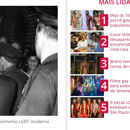
MAIS LID
Veja os 10
1
pornô gay
populare
Casal lésb
2
desaparec
encontra
cova rasa
3
Breno Ferr
cenas de 
Filme gay
4
será exibi
de Venez
9 peças L
5
estreiam 
São Paulo
 movimento LGBT moderno