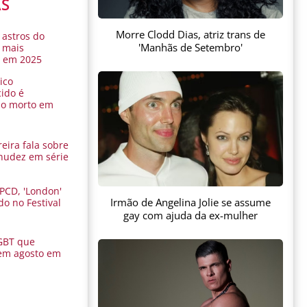
AS
Morre Clodd Dias, atriz trans de
 astros do
'Manhãs de Setembro'
 mais
s em 2025
ico
ido é
do morto em
eira fala sobre
nudez em série
 PCD, 'London'
Irmão de Angelina Jolie se assume
do no Festival
a
gay com ajuda da ex-mulher
GBT que
em agosto em