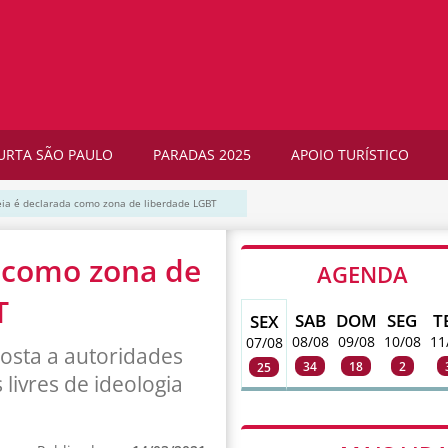
URTA SÃO PAULO
PARADAS 2025
APOIO TURÍSTICO
ia é declarada como zona de liberdade LGBT
 como zona de
AGENDA
T
SAB
DOM
SEG
T
SEX
08/08
09/08
10/08
11
07/08
osta a autoridades
34
18
2
25
livres de ideologia