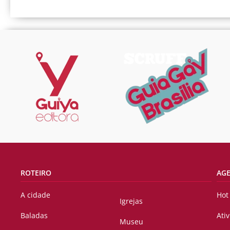
ROTEIRO
AG
A cidade
Hot
Igrejas
Baladas
Ati
Museu