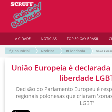
A CIDADE
NOTÍCIAS
TOP 30 GAY BRASIL
C
Página Inicial
Notícias
#Cidadania
União Europe
União Europeia é declarada
liberdade LGB
Decisão do Parlamento Europeu é resp
regionais polonesas que criaram 'zonas 
LGBT'