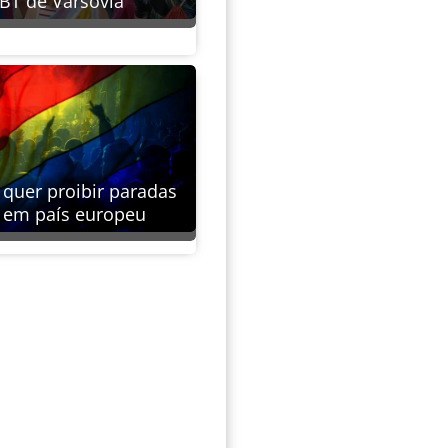
BT de Varsóvia
a quer proibir paradas
 em país europeu