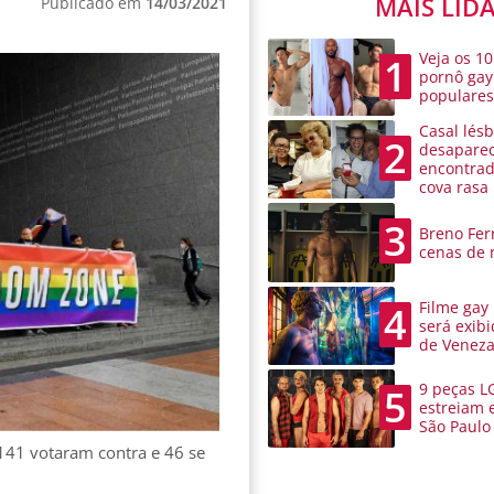
MAIS LID
Publicado em
14/03/2021
Veja os 10
1
pornô gay
populare
Casal lésb
2
desaparec
encontra
cova rasa
3
Breno Ferr
cenas de 
Filme gay
4
será exibi
de Venez
9 peças L
5
estreiam 
São Paulo
141 votaram contra e 46 se