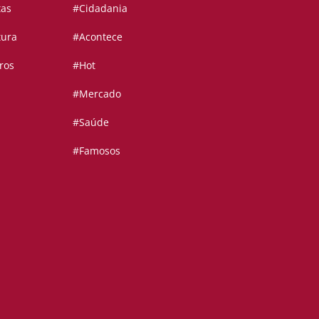
tas
#Cidadania
tura
#Acontece
ros
#Hot
#Mercado
#Saúde
#Famosos