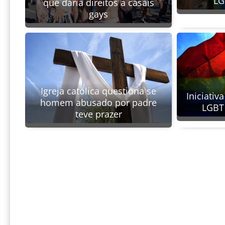
LG
que daria direitos a casais
gays
Igreja católica questiona se
Iniciativ
homem abusado por padre
LGBT
teve prazer