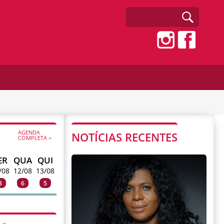
AGENDA
NOTÍCIAS RECENTES
COMPLETA >
ER
QUA
QUI
/08
12/08
13/08
3
6
5