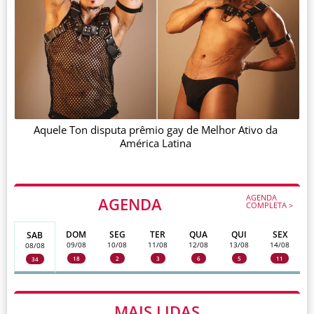
Aquele Ton disputa prêmio gay de Melhor Ativo da
América Latina
AGENDA
AGENDA
COMPLETA >
DOM
SEG
TER
QUA
QUI
SEX
SAB
09/08
10/08
11/08
12/08
13/08
14/08
08/08
18
2
3
6
5
11
34
MAIS LIDAS