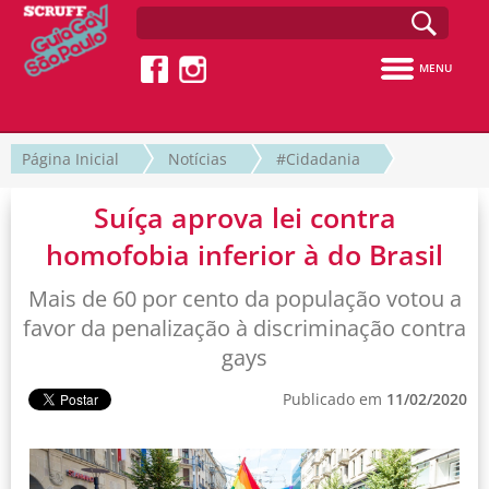
MENU
Página Inicial
Notícias
#Cidadania
Suíça aprova lei contra
homofobia inferior à do Brasil
Mais de 60 por cento da população votou a
favor da penalização à discriminação contra
gays
Publicado em
11/02/2020