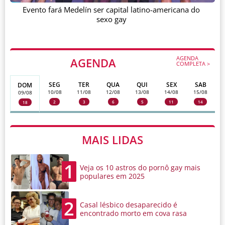
Evento fará Medelín ser capital latino-americana do
sexo gay
AGENDA
AGENDA
COMPLETA >
SEG
TER
QUA
QUI
SEX
SAB
DOM
10/08
11/08
12/08
13/08
14/08
15/08
09/08
2
3
6
5
11
14
18
MAIS LIDAS
1
Veja os 10 astros do pornô gay mais
populares em 2025
2
Casal lésbico desaparecido é
encontrado morto em cova rasa