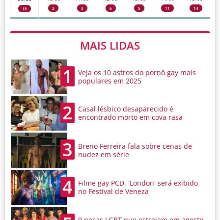
2
3
6
5
11
14
18
MAIS LIDAS
1
Veja os 10 astros do pornô gay mais
populares em 2025
2
Casal lésbico desaparecido é
encontrado morto em cova rasa
3
Breno Ferreira fala sobre cenas de
nudez em série
4
Filme gay PCD, 'London' será exibido
no Festival de Veneza
9 peças LGBT que estreiam em agosto