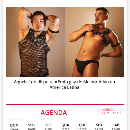
Aquele Ton disputa prêmio gay de Melhor Ativo da
América Latina
AGENDA
AGENDA
COMPLETA >
SEG
TER
QUA
QUI
SEX
SAB
DOM
10/08
11/08
12/08
13/08
14/08
15/08
09/08