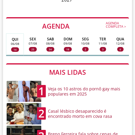
AGENDA
AGENDA
COMPLETA >
SEX
SAB
DOM
SEG
TER
QUA
QUI
07/08
08/08
09/08
10/08
11/08
12/08
06/08
25
34
18
2
3
6
14
MAIS LIDAS
1
Veja os 10 astros do pornô gay mais
populares em 2025
2
Casal lésbico desaparecido é
encontrado morto em cova rasa
Breno Ferreira fala sobre cenas de