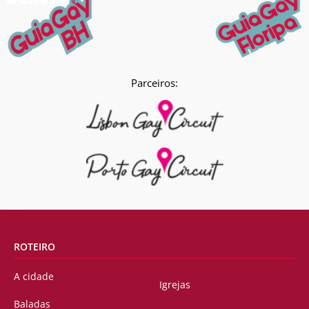
Parceiros:
ROTEIRO
A cidade
Igrejas
Baladas