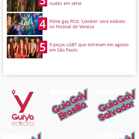
3
nudez em série
4
Filme gay PCD, 'London' será exibido
no Festival de Veneza
5
9 peças LGBT que estreiam em agosto
em São Paulo