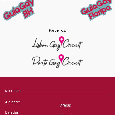
Parceiros:
ROTEIRO
A cidade
Igrejas
Baladas