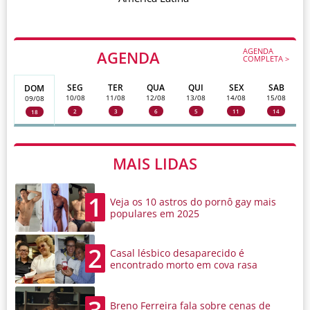
AGENDA
AGENDA
COMPLETA >
SEG
TER
QUA
QUI
SEX
SAB
DOM
10/08
11/08
12/08
13/08
14/08
15/08
09/08
2
3
6
5
11
14
18
MAIS LIDAS
1
Veja os 10 astros do pornô gay mais
populares em 2025
2
Casal lésbico desaparecido é
encontrado morto em cova rasa
Breno Ferreira fala sobre cenas de