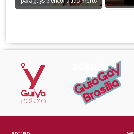
para gays é encontrado morto
ROTEIRO
AG