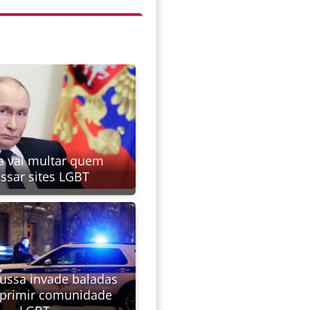
a vai multar quem
ssar sites LGBT
russa invade baladas
eprimir comunidade