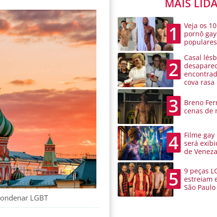
MAIS LID
Veja os 10
1
pornô gay
populare
Casal lésb
2
desaparec
encontra
cova rasa
3
Breno Ferr
cenas de 
Filme gay
4
será exibi
de Venez
9 peças L
5
estreiam 
São Paulo
 condenar LGBT