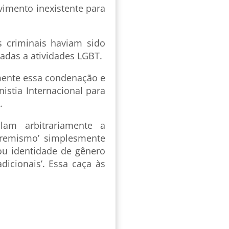
vimento inexistente para
s criminais haviam sido
adas a atividades LGBT.
mente essa condenação e
nistia Internacional para
.
am arbitrariamente a
tremismo’ simplesmente
ou identidade de gênero
icionais’. Essa caça às