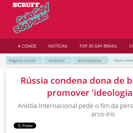
A CIDADE
NOTÍCIAS
TOP 30 GAY BRASIL
C
Página Inicial
Notícias
#Cidadania
Rússia conde
Rússia condena dona de b
promover 'ideologia
Anistia Internacional pede o fim da per
arco-íris