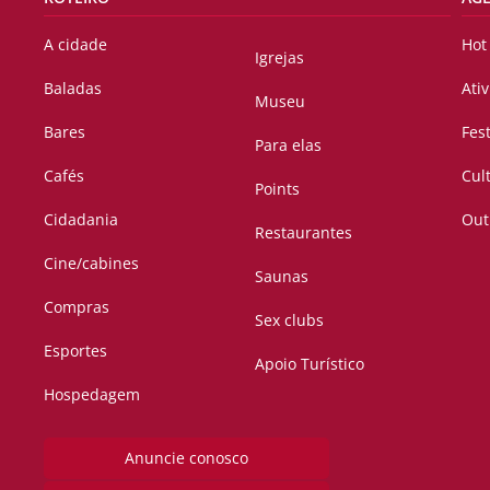
A cidade
Hot
Igrejas
Baladas
Ati
Museu
Bares
Fes
Para elas
Cafés
Cul
Points
Cidadania
Out
Restaurantes
Cine/cabines
Saunas
Compras
Sex clubs
Esportes
Apoio Turístico
Hospedagem
Anuncie conosco