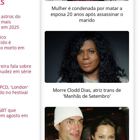
AS
Mulher é condenada por matar a
esposa 20 anos após assassinar o
 astros do
marido
 mais
s em 2025
ico
ido é
do morto em
eira fala sobre
nudez em série
 PCD, 'London'
Morre Clodd Dias, atriz trans de
do no Festival
'Manhãs de Setembro'
a
GBT que
em agosto em