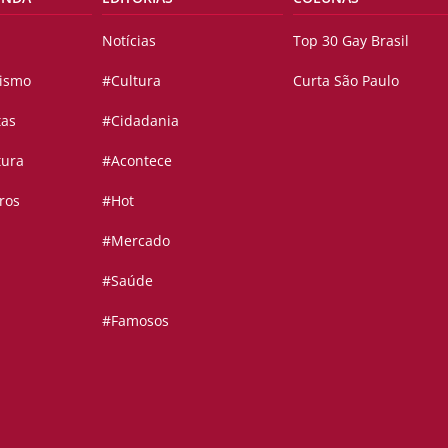
Notícias
Top 30 Gay Brasil
vismo
#Cultura
Curta São Paulo
tas
#Cidadania
tura
#Acontece
ros
#Hot
#Mercado
#Saúde
#Famosos