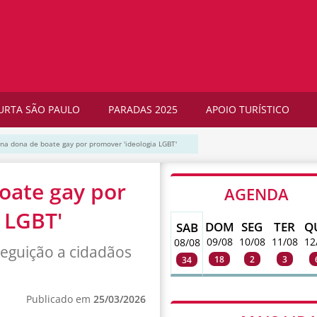
URTA SÃO PAULO
PARADAS 2025
APOIO TURÍSTICO
na dona de boate gay por promover 'ideologia LGBT'
oate gay por
AGENDA
 LGBT'
DOM
SEG
TER
Q
SAB
09/08
10/08
11/08
12
08/08
seguição a cidadãos
18
2
3
34
Publicado em
25/03/2026