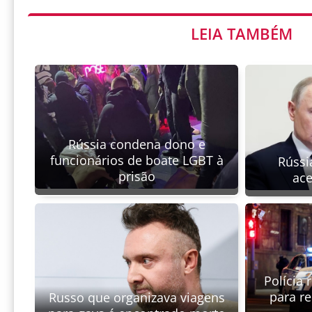
LEIA TAMBÉM
Rússia condena dono e
funcionários de boate LGBT à
Rússi
prisão
ace
Polícia 
para r
Russo que organizava viagens