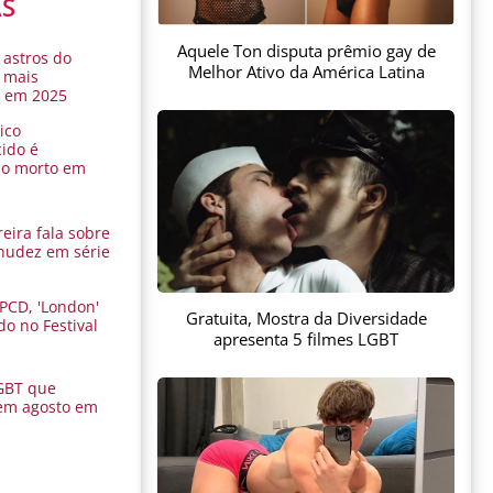
AS
Aquele Ton disputa prêmio gay de
 astros do
Melhor Ativo da América Latina
 mais
s em 2025
ico
ido é
do morto em
eira fala sobre
nudez em série
 PCD, 'London'
Gratuita, Mostra da Diversidade
do no Festival
apresenta 5 filmes LGBT
a
GBT que
em agosto em