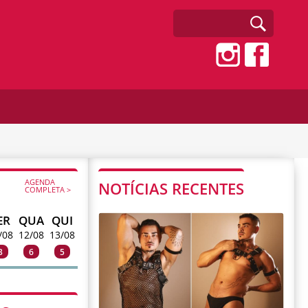
AGENDA
NOTÍCIAS RECENTES
COMPLETA >
ER
QUA
QUI
/08
12/08
13/08
3
6
5