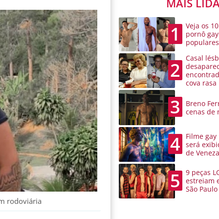
MAIS LID
Veja os 10
1
pornô gay
populare
Casal lésb
2
desaparec
encontra
cova rasa
3
Breno Ferr
cenas de 
Filme gay
4
será exibi
de Venez
9 peças L
5
estreiam 
São Paulo
em rodoviária