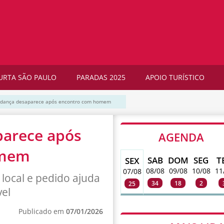
URTA SÃO PAULO
PARADAS 2025
APOIO TURÍSTICO
e dança desaparece após encontro com homem
parece após
AGENDA
omem
SAB
DOM
SEG
T
SEX
08/08
09/08
10/08
11
07/08
 local e pedido ajuda
34
18
2
25
el
Publicado em
07/01/2026