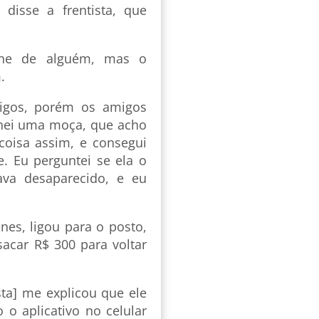
disse a frentista, que
fone de alguém, mas o
.
migos, porém os amigos
chei uma moça, que acho
coisa assim, e consegui
e. Eu perguntei se ela o
ava desaparecido, e eu
s, ligou para o posto,
sacar R$ 300 para voltar
ista] me explicou que ele
o o aplicativo no celular