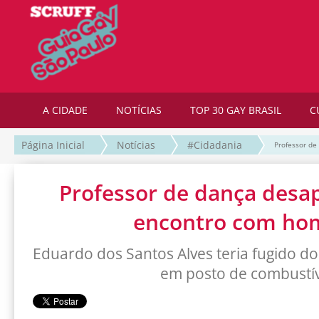
A CIDADE
NOTÍCIAS
TOP 30 GAY BRASIL
C
Página Inicial
Notícias
#Cidadania
Professor d
Professor de dança desa
encontro com h
Eduardo dos Santos Alves teria fugido do
em posto de combustív