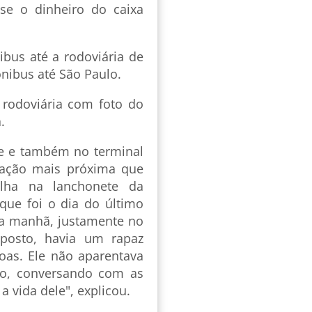
sse o dinheiro do caixa
bus até a rodoviária de
ônibus até São Paulo.
rodoviária com foto do
.
e e também no terminal
mação mais próxima que
alha na lanchonete da
 que foi o dia do último
la manhã, justamente no
posto, havia um rapaz
oas. Ele não aparentava
jo, conversando com as
a vida dele", explicou.