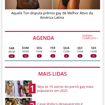
Aquele Ton disputa prêmio gay de Melhor Ativo da
América Latina
AGENDA
AGENDA
COMPLETA >
DOM
SEG
TER
QUA
QUI
SEX
SAB
09/08
10/08
11/08
12/08
13/08
14/08
08/08
18
2
3
6
5
11
34
MAIS LIDAS
1
Veja os 10 astros do pornô gay mais
populares em 2025
Casal lésbico desaparecido é