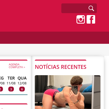
AGENDA
NOTÍCIAS RECENTES
COMPLETA >
EG
TER
QUA
/08
11/08
12/08
2
3
6