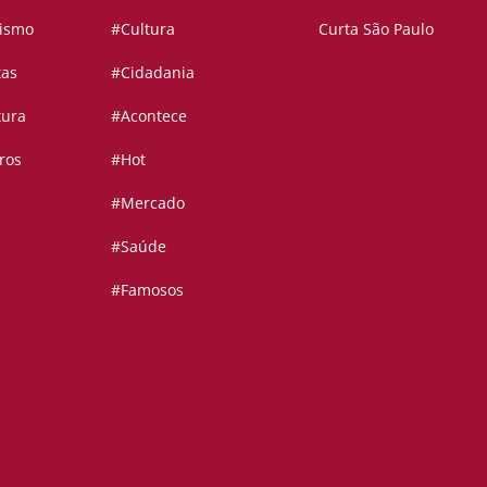
vismo
#Cultura
Curta São Paulo
tas
#Cidadania
tura
#Acontece
ros
#Hot
#Mercado
#Saúde
#Famosos