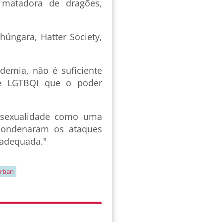
 matadora de dragões,
úngara, Hatter Society,
emia, não é suficiente
de LGTBQI que o poder
ossexualidade como uma
condenaram os ataques
 adequada."
orban