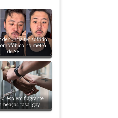
 denuncia ter sofrido
homofóbico no metrô
de SP
é preso em flagrante
ameaçar casal gay