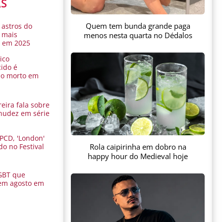
AS
Quem tem bunda grande paga
 astros do
 mais
menos nesta quarta no Dédalos
s em 2025
ico
ido é
do morto em
eira fala sobre
nudez em série
 PCD, 'London'
Rola caipirinha em dobro na
do no Festival
a
happy hour do Medieval hoje
GBT que
em agosto em