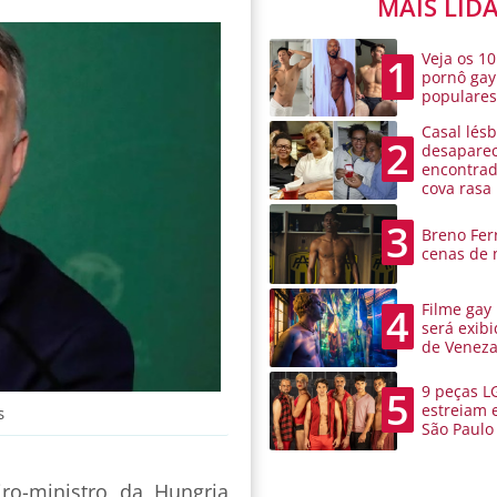
MAIS LID
Veja os 10
1
pornô gay
populare
Casal lésb
2
desaparec
encontra
cova rasa
3
Breno Ferr
cenas de 
Filme gay
4
será exibi
de Venez
9 peças L
5
estreiam 
s
São Paulo
ro-ministro da Hungria