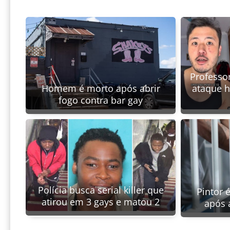
Professor
Homem é morto após abrir
ataque 
fogo contra bar gay
Polícia busca serial killer que
Pintor 
atirou em 3 gays e matou 2
após 