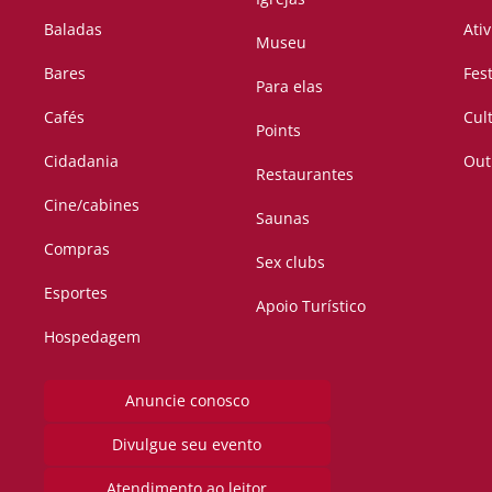
Baladas
Ati
Museu
Bares
Fes
Para elas
Cafés
Cul
Points
Cidadania
Out
Restaurantes
Cine/cabines
Saunas
Compras
Sex clubs
Esportes
Apoio Turístico
Hospedagem
Anuncie conosco
Divulgue seu evento
Atendimento ao leitor