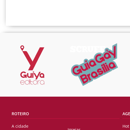
ROTEIRO
AG
A cidade
Hot
Igrejas