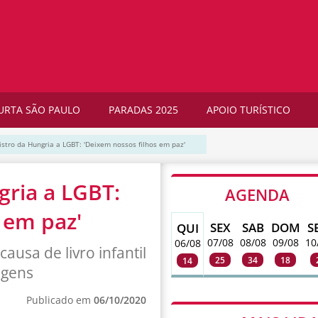
URTA SÃO PAULO
PARADAS 2025
APOIO TURÍSTICO
istro da Hungria a LGBT: 'Deixem nossos filhos em paz'
gria a LGBT:
AGENDA
 em paz'
SEX
SAB
DOM
S
QUI
07/08
08/08
09/08
10
06/08
ausa de livro infantil
25
34
18
14
agens
Publicado em
06/10/2020