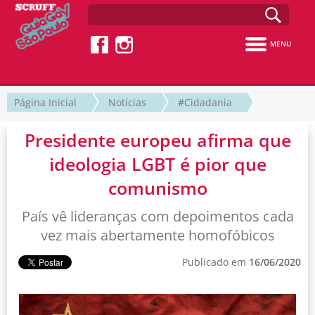
MENU
Página Inicial
Notícias
#Cidadania
Presidente europeu afirma que
ideologia LGBT é pior que
comunismo
País vê lideranças com depoimentos cada
vez mais abertamente homofóbicos
Publicado em
16/06/2020