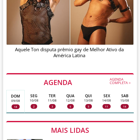
Aquele Ton disputa prêmio gay de Melhor Ativo da
América Latina
AGENDA
AGENDA
COMPLETA >
SEG
TER
QUA
QUI
SEX
SAB
DOM
10/08
11/08
12/08
13/08
14/08
15/08
09/08
2
3
6
5
11
14
18
MAIS LIDAS