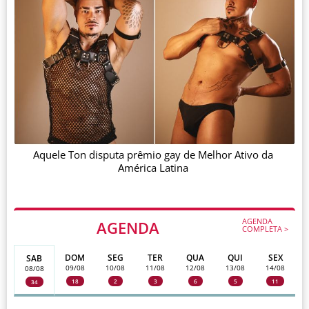
Aquele Ton disputa prêmio gay de Melhor Ativo da
América Latina
AGENDA
AGENDA
COMPLETA >
DOM
SEG
TER
QUA
QUI
SEX
SAB
09/08
10/08
11/08
12/08
13/08
14/08
08/08
18
2
3
6
5
11
34