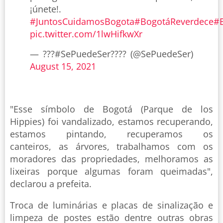
¡únete!.
#JuntosCuidamosBogota
#BogotáReverdece
#
pic.twitter.com/1lwHifkwXr
— ??‍?#SePuedeSer??‍?? (@SePuedeSer)
August 15, 2021
"Esse símbolo de Bogotá (Parque de los
Hippies) foi vandalizado, estamos recuperando,
estamos pintando, recuperamos os
canteiros, as árvores, trabalhamos com os
moradores das propriedades, melhoramos as
lixeiras porque algumas foram queimadas",
declarou a prefeita.
Troca de luminárias e placas de sinalização e
limpeza de postes estão dentre outras obras