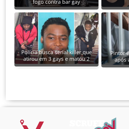
fogo contra bar gay
Polícia busca serial killer que
Pintor 
atirou em 3 gays e matou 2
após 