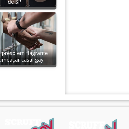
de SP
é preso em flagrante
ameaçar casal gay