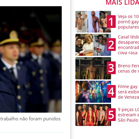
MAIS LID
Veja os 10
1
pornô gay
populare
Casal lésb
2
desaparec
encontra
cova rasa
3
Breno Ferr
cenas de 
Filme gay
4
será exibi
de Venez
9 peças L
5
estreiam 
 trabalho não foram punidos
São Paulo