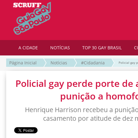
A CIDADE
NOTÍCIAS
TOP 30 GAY BRASIL
C
Página Inicial
Notícias
#Cidadania
Policial gay
Policial gay perde porte de 
punição a homof
Henrique Harrison recebeu a punição
casamento por atitude de dez 