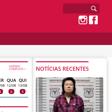
AGENDA
NOTÍCIAS RECENTES
COMPLETA >
ER
QUA
QUI
/08
12/08
13/08
3
6
5