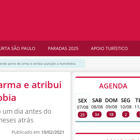
URTA SÃO PAULO
PARADAS 2025
APOIO TURÍSTICO
 perde porte de arma e atribui punição a homofobia
arma e atribui
AGENDA
obia
SAB
DOM
SEG
T
SEX
08/08
09/08
10/08
11
07/08
 um dia antes do
34
18
2
25
meses atrás
Publicado em
10/02/2021