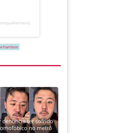
nriqueharrison)
e harrison
 denuncia ter sofrido
homofóbico no metrô