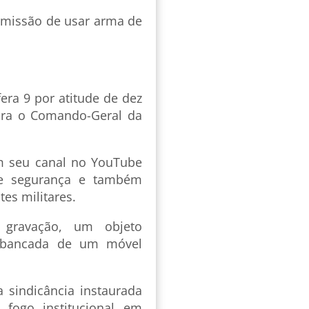
permissão de usar arma de
era 9 por atitude de dez
ara o Comando-Geral da
em seu canal no YouTube
de segurança e também
es militares.
 gravação, um objeto
a bancada de um móvel
a sindicância instaurada
fogo institucional em