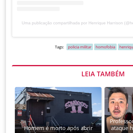
Uma publicação compartilhada por Henrique Harrison (@he
Tags:
policia militar
homofobia
henriqu
LEIA TAMBÉM
Professor
Homem é morto após abrir
ataque 