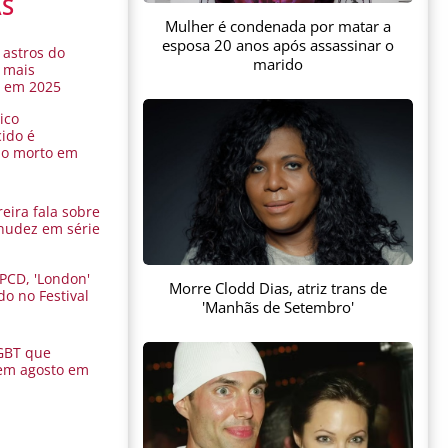
AS
Mulher é condenada por matar a
esposa 20 anos após assassinar o
 astros do
marido
 mais
s em 2025
ico
ido é
do morto em
eira fala sobre
nudez em série
 PCD, 'London'
Morre Clodd Dias, atriz trans de
do no Festival
'Manhãs de Setembro'
a
GBT que
em agosto em