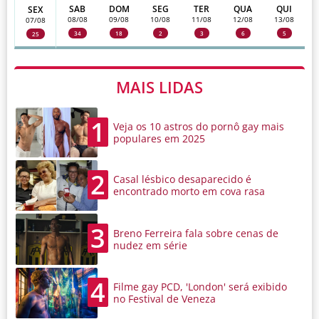
SAB
DOM
SEG
TER
QUA
QUI
SEX
08/08
09/08
10/08
11/08
12/08
13/08
07/08
34
18
2
3
6
5
25
MAIS LIDAS
1
Veja os 10 astros do pornô gay mais
populares em 2025
2
Casal lésbico desaparecido é
encontrado morto em cova rasa
3
Breno Ferreira fala sobre cenas de
nudez em série
4
Filme gay PCD, 'London' será exibido
no Festival de Veneza