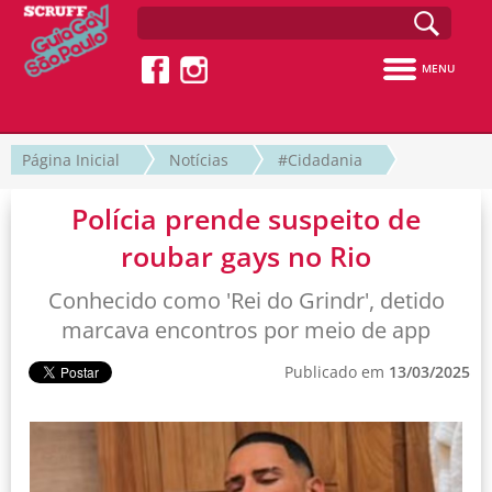
MENU
Página Inicial
Notícias
#Cidadania
Polícia prende suspeito de
roubar gays no Rio
Conhecido como 'Rei do Grindr', detido
marcava encontros por meio de app
Publicado em
13/03/2025