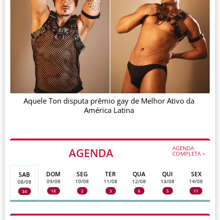
Aquele Ton disputa prêmio gay de Melhor Ativo da
América Latina
AGENDA
AGENDA
COMPLETA >
DOM
SEG
TER
QUA
QUI
SEX
SAB
09/08
10/08
11/08
12/08
13/08
14/08
08/08
18
2
3
6
5
11
34